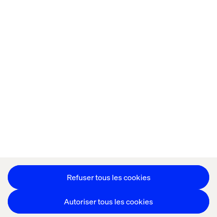
Accueil
Qui sommes-nous
Nos bureaux
Collaborateurs
Déclaration sur les cookies
Déclaration de confidentialité
Mentions légales
Suivez nos actualités
Paramétrer les cookies
Refuser tous les cookies
Autoriser tous les cookies