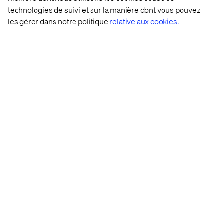
collaborateurs dont l'objectif est de favoriser l'innovation
technologies de suivi et sur la manière dont vous pouvez
au quotidien auprès de ses clients.
La richesse de notre
les gérer dans notre politique
relative aux cookies.
entreprise provient de notre diversité
: nous formons
une entreprise multiculturelle, composée d'une grande
variété de nationalités, et donc aux multiples facettes.
Cette culture internationale nous permet de travailler sur
des projets d’envergure, au-delà des frontières.
L’expérience de cette diversité se vérifie quel que soit le
bureau Valtech et pour tous types de projets clients.
Nous nous sommes engagés à promouvoir la diversité et
l’inclusion afin que créer le meilleur environnement pour
nos collaborateurs et nos partenaires. Nous sommes
persuadés qu’une équipe diversifiée ouvre les
perspectives et nous permet d’être plus efficaces et
d'avoir plus d'impact.
Dès le premier contact, Valtech considère les
candidatures de manière équitable,
sans distinction et
considération d’origine, de religion, de sexe,
d'orientation et d'identité sexuelle, d'âge, ou situation