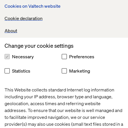
önskad device. Att lättare kunna diskutera designen med
Cookies on Valtech website
utveckare, då det spontant känns mer utvecklingsnära att
tänka i form av system. Och om man gör
Cookie declaration
designändringar, så slipper man sitta i en psd-fil och
uppdatera. Istället uppdaterar man koden, som slår
About
igenom direkt.
Change your cookie settings
Necessary
Preferences
Statistics
Marketing
Och som alltid när man börjar koda tidigt - det tar längre
tid att göra ändringar i kod än i en skiss.
This Website collects standard Internet log information
including your IP address, browser type and language,
geolocation, access times and referring website
addresses. To ensure that our website is well managed and
Jag ser också några utmaningar. Hur går denna metodik
to facilitate improved navigation, we or our service
ihop med att ta fram ett helhetskoncept? Jag har själv
provider(s) may also use cookies (small text files stored in a