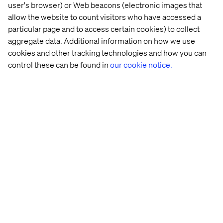
behov av ett övergripande designtänk innan jag börjar
user's browser) or Web beacons (electronic images that
designa på detaljnivå.
allow the website to count visitors who have accessed a
particular page and to access certain cookies) to collect
aggregate data. Additional information on how we use
cookies and other tracking technologies and how you can
control these can be found in
our cookie notice.
Spana också in Brads
Pattern Lab
där man kan se hur det
fungerar i praktiken. Jag kan verkligen se fördelarna
med att kunna labba runt och testa sin design på detta
sätt!
Skulle gärna prova att jobba med ett projekt utifrån denna
metod, men jag tror det krävs att utvecklare och
designers har möjlighet att sitta ihop och jobba, och att
kunden är mogen är jobba på ett nytt sätt. I de senaste
projekten jag har varit har utvecklarna varit på annan ort