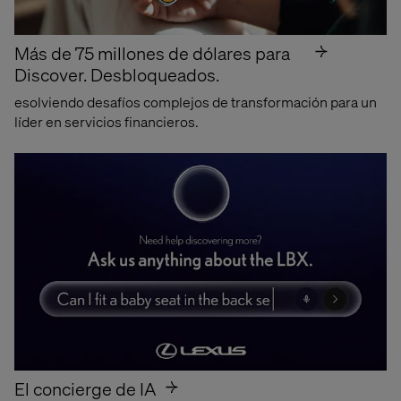
Más de 75 millones de dólares para
Discover. Desbloqueados.
esolviendo desafíos complejos de transformación para un
líder en servicios financieros.
Movilidad: La voz de quienes innovan en la experiencia
Informe:
El futuro de
la movilidad
Estrategias de los fabricantes para superar obstáculos y
El concierge de IA
desafíos