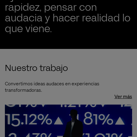
rapidez, pensar con
Tus plataformas, tus datos, tu gente — acelerados con
Valtech
audacia y hacer realidad lo
que viene.
Experimenta Valtech One
Nuestro trabajo
Convertimos ideas audaces en experiencias
transformadoras.
Ver más