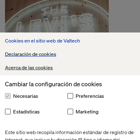
Cookies en el sitio web de Valtech
Declaración de cookies
Acerca de las cookies
Cambiar la configuración de cookies
Necesarias
Preferencias
Industrias
Retail
Estadísticas
Marketing
La próxima era de la transformación del retail
impulsada por IA e innovación.
Este sitio web recopila información estándar de registro de
Internet, que incluye tu dirección IP, tipo e idioma del