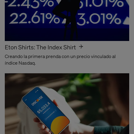
Caso de estudio
Lexus AI
Concierge
Eton Shirts: The Index Shirt
Conoce el futuro de las compras en línea
Creando la primera prenda con un precio vinculado al
índice Nasdaq.
Leer caso de estudio