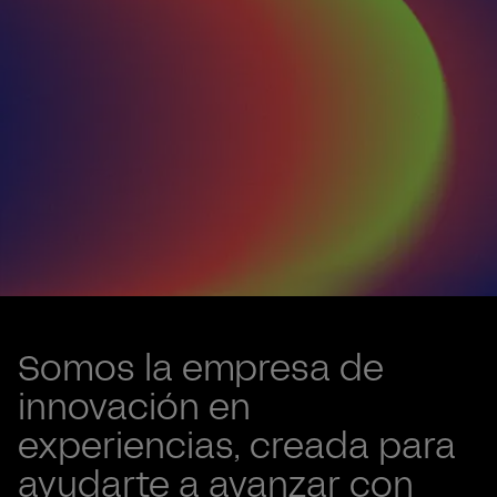
Renovar, no reemplazar la plataforma
Valtech One
Somos la empresa de
acelera la
innovación en
experiencias, creada para
adopción de la IA
ayudarte a avanzar con