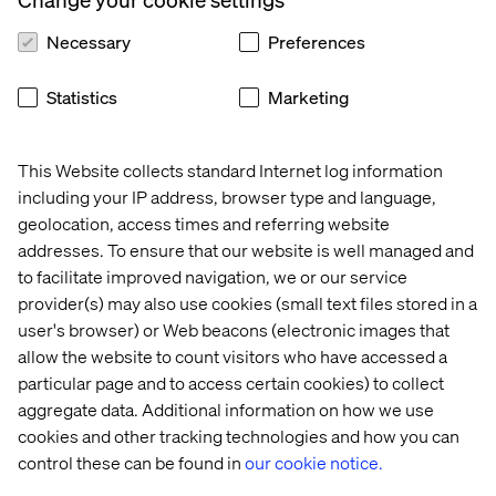
Att användaren inte har samma fokus på sin telefon
som hon har på en desktopwebb (för att hon går med,
Necessary
Preferences
tittar på TV samtidigt, blir avbruten av att telefonen
ringer osv.)
Statistics
Marketing
I de bästa av världar kan man testa under dessa
förhållanden men oftast är det praktiskt svårt att få till
tester i dessa miljöer.
This Website collects standard Internet log information
including your IP address, browser type and language,
De flesta problemen och förbättringsmöjligheterna hittar
geolocation, access times and referring website
man ändå. Att lösningen kan komma att användas i de
addresses. To ensure that our website is well managed and
miljöer som listas ovan kan man istället ”tänka in” när
to facilitate improved navigation, we or our service
man analyserar resultatet, exempelvis kanske deltagarna
provider(s) may also use cookies (small text files stored in a
inte hade några problem med att pricka rätt på skärmen
under testet men i den miljön där funktionen ska
user's browser) or Web beacons (electronic images that
användas kan det vara annorlunda.
allow the website to count visitors who have accessed a
particular page and to access certain cookies) to collect
aggregate data. Additional information on how we use
cookies and other tracking technologies and how you can
control these can be found in
our cookie notice.