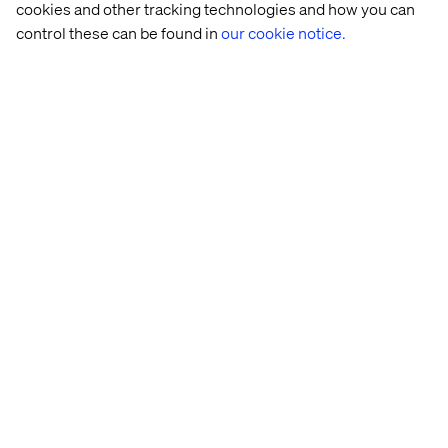
cookies and other tracking technologies and how you can
control these can be found in
our cookie notice.
Let’s connect
Home
About
Kontor
Jobba hos oss