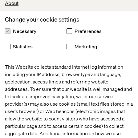
About
87 ratings totalt
Change your cookie settings
5 – 45
4 – 19
Necessary
Preferences
3 – 12
Statistics
Marketing
2 – 2
1 – 9
This Website collects standard Internet log information
including your IP address, browser type and language,
geolocation, access times and referring website
Vad har Blocket i kikaren framöver?
addresses. To ensure that our website is well managed and
to facilitate improved navigation, we or our service
Utveckling mot nya kanaler kommer fortsätta. För tillfället
provider(s) may also use cookies (small text files stored in a
arbetar de med en applikation till
Philips Net TV
. Maria
user's browser) or Web beacons (electronic images that
ser att de fortfarande kommer satsa på Apples produkter.
allow the website to count visitors who have accessed a
De kan själva mäta hur sökningarna ser ut på Blocket och
particular page and to access certain cookies) to collect
där är Apples produkter outstanding.
aggregate data. Additional information on how we use