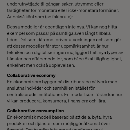
underutnyttjade tillgångar, saker, utrymme eller
färdigheter för monetära eller icke-monetära förmåner.
Är också känt som (se faktaruta):
Dessa modeller är egentligen inte nya. Vi kan nog hitta
exempel som passar på samtliga även långt tillbaka i
tiden. Det som däremot driver utvecklingen och som gör
att dessa modeller får stor uppmärksamhet, är hur
tekniken och digitaliseringen möjliggjort helt nya typer av
tjänster och affärsmodeller, som både ökat tillgänglighet,
enkelhet men också upplevelsen.
Collaborative economy
En ekonomi som bygger på distribuerade nätverk med
anslutna individer och samhällen istället för
centraliserade institutioner. En modell som förändrar hur
vi kan producera, konsumera, finansiera och lära.
Collaborative consumption
En ekonomisk modell baserad på att dela, byta, hyra
produkter och tjänster som möjliggör åtkomst över
ägandet. Det handlar inte om att uppfinna vad vi