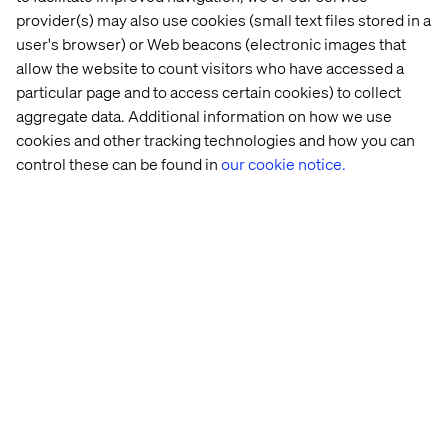
provider(s) may also use cookies (small text files stored in a
Bilarna – trevliga bilar som alla var rena och bra
user's browser) or Web beacons (electronic images that
utrustade
allow the website to count visitors who have accessed a
particular page and to access certain cookies) to collect
aggregate data. Additional information on how we use
-
cookies and other tracking technologies and how you can
control these can be found in
our cookie notice.
Låsa upp med appen – fungerade inte alla gånger,
däremot får man ett kort som man kan öppna med.
Uppdatering – Vid två tillfällen tog det väldigt lång tid
för appen att uppdatera att man kört klart och lämnat
bilen. Vilket skapade en osäkerhet om debiteringen
avslutats, vilket föranledde samtal till kundtjänst (som
förövrigt ligger som ett plus, snabbt svar och bra
service).