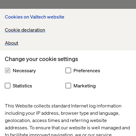
Cookies on Valtech website
+
Cookie declaration
Låg tröskel att bli kund och testa
About
Lättnavigerad – intuitiv, lätt att hitta och lära sig, i
appen finns en bra guide hur tjänsten fungerar, var
Change your cookie settings
man får parkera etc.
Tilltalande gränssnitt – jag gillar kartvyn men stort +
Necessary
Preferences
att man kan välja mellan kartvy och listvy för den som
gillar listvy bättre
Statistics
Marketing
Sammanställning – efter varje gång man kört får man i
appen en tydlig sammanställning över kostnader, vart
This Website collects standard Internet log information
man kört hur långt etc.
including your IP address, browser type and language,
Kundtjänst – trevlig och svarade direkt
geolocation, access times and referring website
Bilen – Tjänsten är snyggt integrerad med bilen och
addresses. To ensure that our website is well managed and
även där intuitivt och lätt att navigera.
to facilitate improved navigation, we or our service