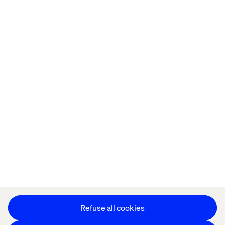
Home
About
Kontor
Jobba hos oss
Privacy Notice
Cookie Statement
Accessibility
Stay in touch
Change Cookie Settings
Refuse all cookies