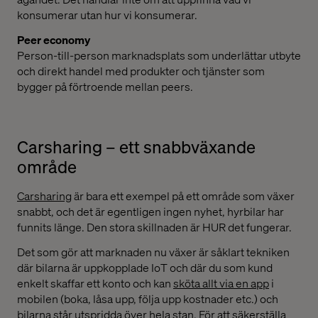
konsumerar utan hur vi konsumerar.
Peer economy
Person-till-person marknadsplats som underlättar utbyte
och direkt handel med produkter och tjänster som
bygger på förtroende mellan peers.
Carsharing – ett snabbväxande
område
Carsharing
är bara ett exempel på ett område som växer
snabbt, och det är egentligen ingen nyhet, hyrbilar har
funnits länge. Den stora skillnaden är HUR det fungerar.
Det som gör att marknaden nu växer är såklart tekniken
där bilarna är uppkopplade IoT och där du som kund
enkelt skaffar ett konto och kan
sköta allt via en app
i
mobilen (boka, låsa upp, följa upp kostnader etc.) och
bilarna står utspridda över hela stan. För att säkerställa