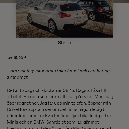
Share
juni 15, 2016
– om delningsekonomin i allmänhet och carsharing i
synnerhet.
Det är tisdag och klockan är 08:15. Dags att åka till
arbetet. En resa som normalt sker på cykel. Men idag
öser regnet ner. Jag tar upp min telefon, öppnar min
DriveNow app och ser om det finns någon ledig bil i
närheten. Inom tre kvarter finns fyra bilar lediga. Tre
Minis och en BMW. Samtidigt som jag går mot
Hedinsgatan där bilen ”Stan” (en Mini) står parkerad,