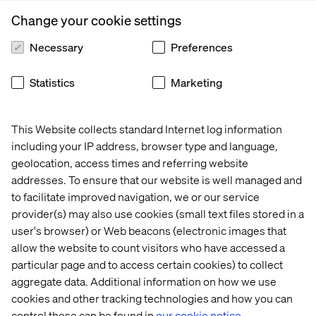
Change your cookie settings
Necessary
Preferences
Statistics
Marketing
This Website collects standard Internet log information
including your IP address, browser type and language,
Vi UX-talanger fick under talangprogrammets tid även
geolocation, access times and referring website
chans att hälsa på Valtechare ute hos kunder. Detta blev
som en slags praktik där vi fick inblick i hur det kan vara
addresses. To ensure that our website is well managed and
att sitta som konsult ute hos kunder. Jag fick besöka
Julia
to facilitate improved navigation, we or our service
Davidsson
på TV4 där jag hjälpte till att leda
provider(s) may also use cookies (small text files stored in a
användningstester.
user's browser) or Web beacons (electronic images that
allow the website to count visitors who have accessed a
Vi som började talangprogrammet tillsammans fick en
particular page and to access certain cookies) to collect
bra sammanhållning då vi alla var i samma sitts och
umgicks väldigt intensivt under talangperioden. Vi
aggregate data. Additional information on how we use
träffades mycket både på och utanför arbetet. Vissa
cookies and other tracking technologies and how you can
saker var anordnade av Valtech – som kick-off, after-
control these can be found in
our cookie notice.