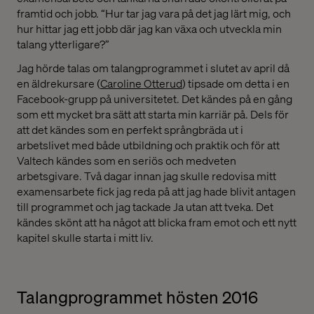
framtid och jobb. “Hur tar jag vara på det jag lärt mig, och
hur hittar jag ett jobb där jag kan växa och utveckla min
talang ytterligare?”
Jag hörde talas om talangprogrammet i slutet av april då
en äldrekursare (
Caroline Otterud
) tipsade om detta i en
Facebook-grupp på universitetet. Det kändes på en gång
som ett mycket bra sätt att starta min karriär på. Dels för
att det kändes som en perfekt språngbräda ut i
arbetslivet med både utbildning och praktik och för att
Valtech kändes som en seriös och medveten
arbetsgivare. Två dagar innan jag skulle redovisa mitt
examensarbete fick jag reda på att jag hade blivit antagen
till programmet och jag tackade Ja utan att tveka. Det
kändes skönt att ha något att blicka fram emot och ett nytt
kapitel skulle starta i mitt liv.
Talangprogrammet hösten 2016