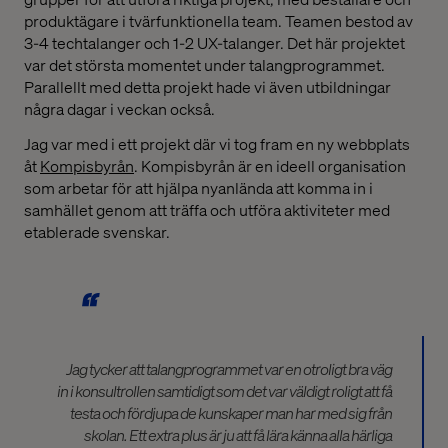
produktägare i tvärfunktionella team. Teamen bestod av
3-4 techtalanger och 1-2 UX-talanger. Det här projektet
var det största momentet under talangprogrammet.
Parallellt med detta projekt hade vi även utbildningar
några dagar i veckan också.
Jag var med i ett projekt där vi tog fram en ny webbplats
åt
Kompisbyrån
. Kompisbyrån är en ideell organisation
som arbetar för att hjälpa nyanlända att komma in i
samhället genom att träffa och utföra aktiviteter med
etablerade svenskar.
Jag tycker att talangprogrammet var en otroligt bra väg
in i konsultrollen samtidigt som det var väldigt roligt att få
testa och fördjupa de kunskaper man har med sig från
skolan. Ett extra plus är ju att få lära känna alla härliga