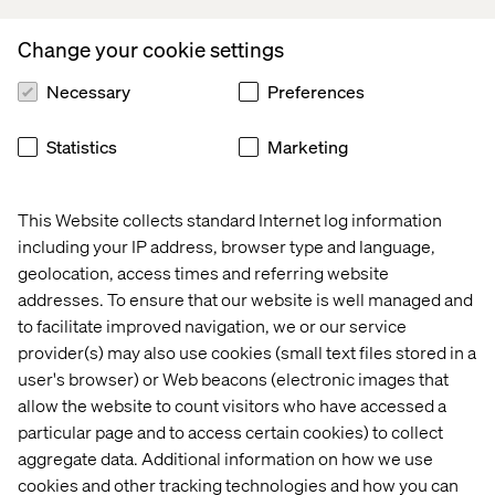
Change your cookie settings
Skala upp och ner teamets storlek
Ur kundens perspektiv är fördelarna många.
Necessary
Preferences
Dels får man jobba med ett tvärfunktionellt Valtech-team
Statistics
Marketing
vilket i sig har många fördelar. Dels finns kapaciteten att
skala upp och ner teamets storlek och tillgänglighet,
baserat på ens specifika behov.
This Website collects standard Internet log information
Under en period kanske behovet av UX/AD är större och
including your IP address, browser type and language,
då fungerar det utmärkt att endast allokera dessa
geolocation, access times and referring website
personer för fokusveckorna. Under nästa period kanske
addresses. To ensure that our website is well managed and
man vill vidareutveckla hela webben och vill då allokera
to facilitate improved navigation, we or our service
hela teamet för att snabbt kunna lansera.
provider(s) may also use cookies (small text files stored in a
De kompetenser som ingår i våra Valtech-team är:
user's browser) or Web beacons (electronic images that
allow the website to count visitors who have accessed a
Projektledning
particular page and to access certain cookies) to collect
UX-design
aggregate data. Additional information on how we use
cookies and other tracking technologies and how you can
Grafisk design