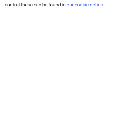
control these can be found in
our cookie notice.
Webbutveckling
Gränssnittsutveckling
Och vid behov:
Copywriting
Innehållsstrategi
Service design
Det är roligt!
Beroende på ens personliga preferenser så är en fördel
med att jobba med flera kunder att man aldrig har tråkigt.
I nuläget arbetar vårt team med sex kunder varav UX är
involverat i tre. Att jobba med flera kunder är ingen
nackdel, utan tvärt om får man testa olika branscher,
upplevelser och tjänster. Dessutom inom samma