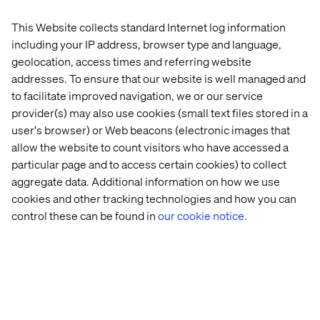
This Website collects standard Internet log information
including your IP address, browser type and language,
Mät effekter av marknadskanaler
geolocation, access times and referring website
strukturerat
addresses. To ensure that our website is well managed and
to facilitate improved navigation, we or our service
Kristoffer Ewald från
Guava
pratade mycket detaljerat om
provider(s) may also use cookies (small text files stored in a
hur vi kan mäta effekten av olika marknadskanaler (SEO,
user's browser) or Web beacons (electronic images that
SEM, Socialt osv) mer strukturerat. Utmaningen är att
allow the website to count visitors who have accessed a
besökare ofta inte besöker vår webbplats bara en, utan
flera gånger, före ett köp. Om man först kommer via en
particular page and to access certain cookies) to collect
sökmotor och sedan via sociala medier är det bara den
aggregate data. Additional information on how we use
senaste referensen som syns vid avslutet, även om
cookies and other tracking technologies and how you can
sökmotorn kanske var den ursprungliga och viktigaste
control these can be found in
our cookie notice.
källan.
Det sammanlagda intrycket från konferensen är att
det
fortfarande behöver pratas mycket mer
webbanalys i Sverige innan detta är en mogen
marknad
. Som vanligt på tidiga konferenser var många
av besökarna redan kunniga och initierade. Den stora