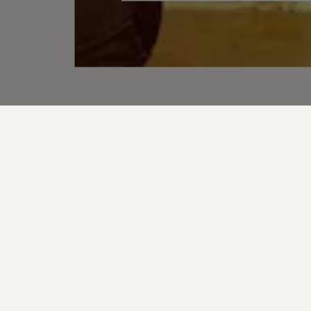
Anna Kagebeck och Anna Lantz pratade om nyheter för
för hur du jobbar med innehållet på din webbplats.
Anna och Anna berättade hur du som redaktör 
personalisering och webbanalys direkt i
Optimiz
innehåll inför en övergång till en responsiv webb
Tre tips från dragningen