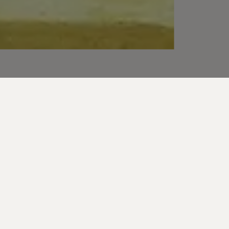
februari 13 - 14, 2014
Hantverkargatan 5, Kungliga Myntet