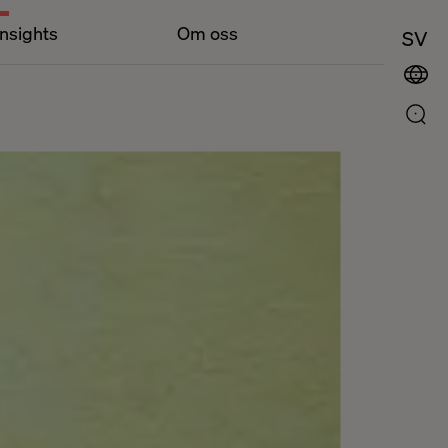
Insights
Om oss
SV