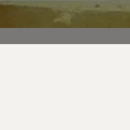
 redaktörer i Optimizely 7, varvat med strategier
kan jobba med sökmotoroptimering,
ely 7
och hur du förbereder ditt
plats.