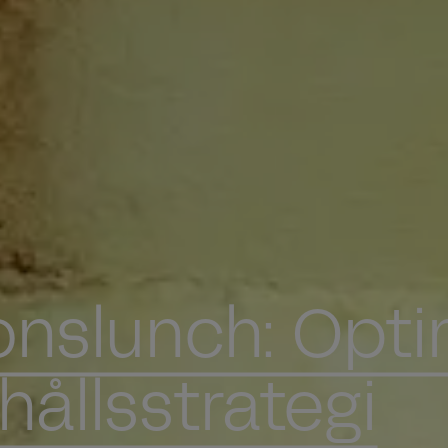
ionslunch: Opti
hållsstrategi