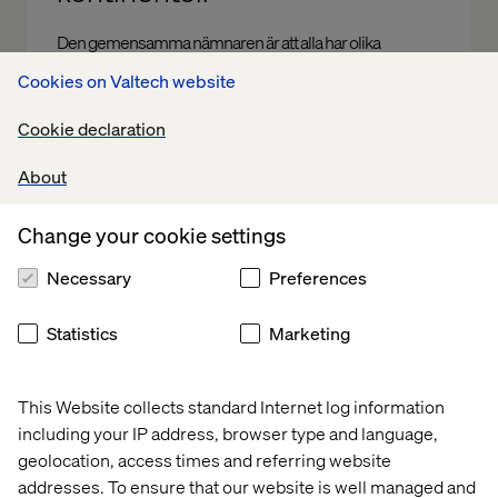
Den gemensamma nämnaren är att alla har olika
bakgrunder. Och att vi är kolossalt digitalt passionerade. I
Cookies on Valtech website
Sverige finns vi i Stockholm och Göteborg.
Cookie declaration
About
Let’s connect
Change your cookie settings
Necessary
Preferences
Statistics
Marketing
This Website collects standard Internet log information
Home
About
including your IP address, browser type and language,
Kontor
Jobba hos oss
geolocation, access times and referring website
addresses. To ensure that our website is well managed and