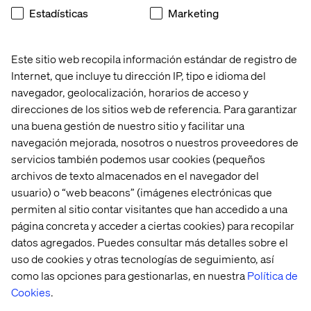
Estadísticas
Marketing
Este sitio web recopila información estándar de registro de
Internet, que incluye tu dirección IP, tipo e idioma del
Inicio
Quiénes somos
navegador, geolocalización, horarios de acceso y
Oficinas
Trabaja con
direcciones de los sitios web de referencia. Para garantizar
nosotros
una buena gestión de nuestro sitio y facilitar una
navegación mejorada, nosotros o nuestros proveedores de
servicios también podemos usar cookies (pequeños
archivos de texto almacenados en el navegador del
usuario) o “web beacons” (imágenes electrónicas que
permiten al sitio contar visitantes que han accedido a una
página concreta y acceder a ciertas cookies) para recopilar
datos agregados. Puedes consultar más detalles sobre el
Política de Privacidad
uso de cookies y otras tecnologías de seguimiento, así
Política de Cookies
como las opciones para gestionarlas, en nuestra
Política de
Aviso Legal
Cookies
.
Accesibilidad