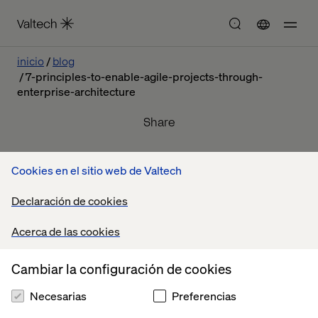
inicio
blog
7-principles-to-enable-agile-projects-through-
enterprise-architecture
Share
enero 21, 2014
Cookies en el sitio web de Valtech
Most enterprises will now have experimented with Agile
Declaración de cookies
projects. Many projects are a great success and some fail
to live up to the limitless hyperbole of Agile.
Acerca de las cookies
Cambiar la configuración de cookies
Contáctanos
Necesarias
Preferencias