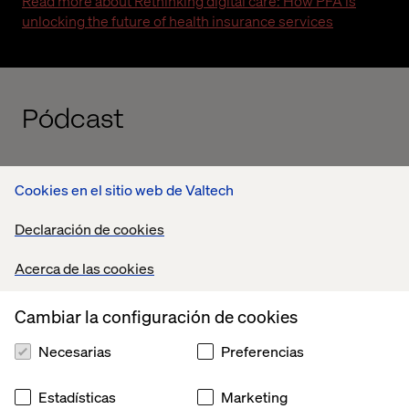
Read more about Rethinking digital care: How PFA is
unlocking the future of health insurance services
Pódcast
Centro de Contenidos
Cookies en el sitio web de Valtech
Declaración de cookies
Informe
Whitepaper
Perspectiva
Insight
Acerca de las cookies
Cambiar la configuración de cookies
Necesarias
Preferencias
Estadísticas
Marketing