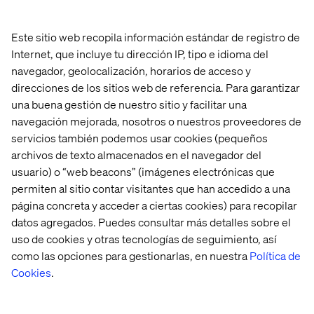
Este sitio web recopila información estándar de registro de
Internet, que incluye tu dirección IP, tipo e idioma del
navegador, geolocalización, horarios de acceso y
Informe 
AI in 
Así 
Your 
direcciones de los sitios web de referencia. Para garantizar
La 
the 
se 
content 
una buena gestión de nuestro sitio y facilitar una
Era 
Software 
creó 
supply 
navegación mejorada, nosotros o nuestros proveedores de
del 
Development 
Valtech 
chain 
Comercio 
Lifecycle
Concierge
Is 
servicios también podemos usar cookies (pequeños
Conversacional 
broken
archivos de texto almacenados en el navegador del
2026
usuario) o “web beacons” (imágenes electrónicas que
permiten al sitio contar visitantes que han accedido a una
página concreta y acceder a ciertas cookies) para recopilar
Mostrar más
datos agregados. Puedes consultar más detalles sobre el
uso de cookies y otras tecnologías de seguimiento, así
como las opciones para gestionarlas, en nuestra
Política de
Cookies
.
Ir al Centro de Contenidos