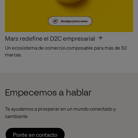
Best Workplaces
for Innovators
Mars redefine el D2C empresarial
Orgullosos de ser reconocidos por Fast Company
Un ecosistema de comercio composable para más de 50
marcas.
Descubre por qué
Empecemos a hablar
Te ayudamos a prosperar en un mundo conectado y
cambiante
Ponte en contacto