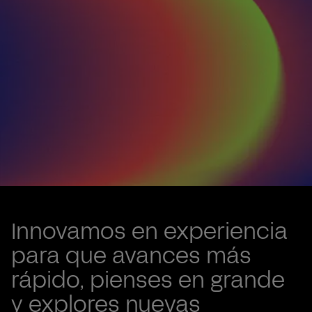
Renovar, sin cambiar de plataforma
Valtech One
Innovamos en experiencia
acelera la
para que avances más
rápido, pienses en grande
adopción de IA
y explores nuevas