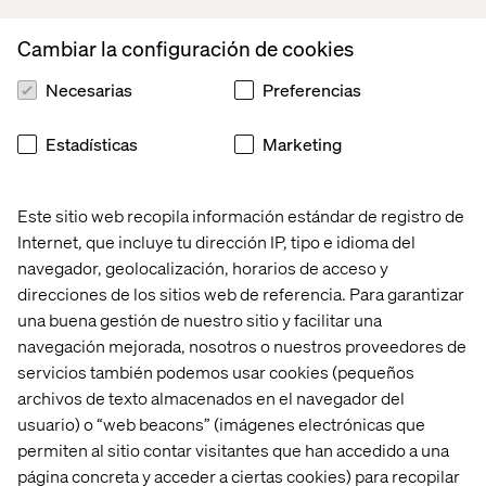
Cambiar la configuración de cookies
Necesarias
Preferencias
Estadísticas
Marketing
Este sitio web recopila información estándar de registro de
Internet, que incluye tu dirección IP, tipo e idioma del
Industrias
navegador, geolocalización, horarios de acceso y
Gran Consumo
direcciones de los sitios web de referencia. Para garantizar
una buena gestión de nuestro sitio y facilitar una
Impulsando el crecimiento del gran consumo
navegación mejorada, nosotros o nuestros proveedores de
con plataformas de comercio modernizadas.
servicios también podemos usar cookies (pequeños
archivos de texto almacenados en el navegador del
Explora
usuario) o “web beacons” (imágenes electrónicas que
permiten al sitio contar visitantes que han accedido a una
página concreta y acceder a ciertas cookies) para recopilar