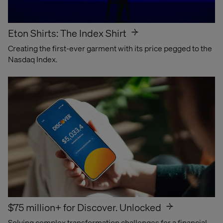
Caso de éxito
AI Concierge
Eton Shirts: The Index Shirt
Creating the first-ever garment with its price pegged to the
de Lexus
Nasdaq Index.
Descubre el futuro de las compras online
Ver caso de éxito
$75 million+ for Discover. Unlocked
Solving complex transformation challenges for a financial