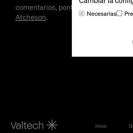
Cambiar la confi
comentarios, ponte en contacto con
Necesarias
Pre
Atcheson
.
Inicio
Q