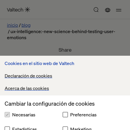
inicio
blog
ux-intelligence:-new-science-behind-testing-user-
emotions
Share
Cookies en el sitio web de Valtech
septiembre 19, 2016
Declaración de cookies
Excited, Frustrated, or Bored? Now we Know how you
Feel
Acerca de las cookies
Cambiar la configuración de cookies
Contáctanos
Necesarias
Preferencias
Estadísticas
Marketing