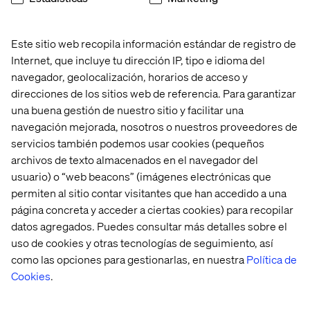
Este sitio web recopila información estándar de registro de
Internet, que incluye tu dirección IP, tipo e idioma del
Inicio
Quiénes somos
navegador, geolocalización, horarios de acceso y
Oficinas
Trabaja con
direcciones de los sitios web de referencia. Para garantizar
nosotros
una buena gestión de nuestro sitio y facilitar una
navegación mejorada, nosotros o nuestros proveedores de
servicios también podemos usar cookies (pequeños
archivos de texto almacenados en el navegador del
usuario) o “web beacons” (imágenes electrónicas que
permiten al sitio contar visitantes que han accedido a una
página concreta y acceder a ciertas cookies) para recopilar
datos agregados. Puedes consultar más detalles sobre el
Política de Privacidad
uso de cookies y otras tecnologías de seguimiento, así
Política de Cookies
como las opciones para gestionarlas, en nuestra
Política de
Aviso Legal
Cookies
.
Accesibilidad
Mantente en contacto