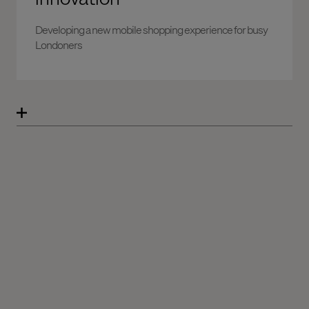
Developing a new mobile shopping experience for busy
Londoners