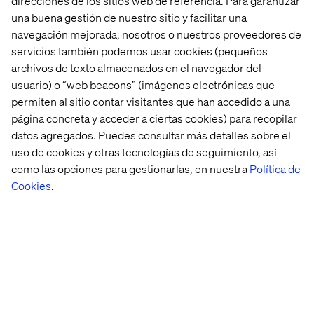
direcciones de los sitios web de referencia. Para garantizar
una buena gestión de nuestro sitio y facilitar una
navegación mejorada, nosotros o nuestros proveedores de
servicios también podemos usar cookies (pequeños
archivos de texto almacenados en el navegador del
usuario) o “web beacons” (imágenes electrónicas que
Jared Johnson
permiten al sitio contar visitantes que han accedido a una
Head of B2B Strategy, Americas
página concreta y acceder a ciertas cookies) para recopilar
datos agregados. Puedes consultar más detalles sobre el
uso de cookies y otras tecnologías de seguimiento, así
como las opciones para gestionarlas, en nuestra
Política de
Cookies
.
Learn more