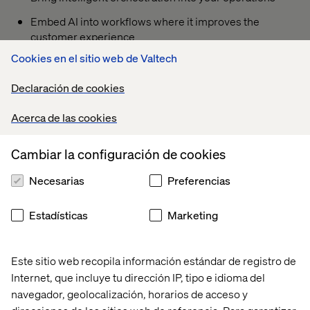
Embed AI into workflows where it improves the
customer experience
Cookies en el sitio web de Valtech
Declaración de cookies
What you’ll take away
Acerca de las cookies
Practical ways to reduce fragmentation
Ideas to better connect your digital ecosystem
Cambiar la configuración de cookies
A clearer path from experimentation to measurable
Necesarias
Preferencias
impact
Estadísticas
Marketing
Your presenter
Este sitio web recopila información estándar de registro de
Internet, que incluye tu dirección IP, tipo e idioma del
navegador, geolocalización, horarios de acceso y