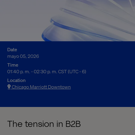
Date
mayo 05, 2026
Time
07:40 a. m. to 08:30 a. m. Central Standard Time
01:40 p. m. - 02:30 p. m. CST (UTC - 6)
Location
Chicago Marriott Downtown
The tension in B2B