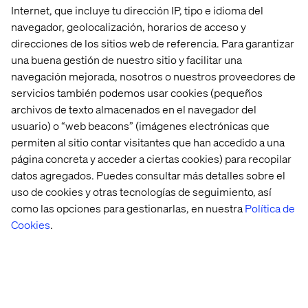
Internet, que incluye tu dirección IP, tipo e idioma del
commercetools
navegador, geolocalización, horarios de acceso y
direcciones de los sitios web de referencia. Para garantizar
una buena gestión de nuestro sitio y facilitar una
navegación mejorada, nosotros o nuestros proveedores de
Why Valtech
servicios también podemos usar cookies (pequeños
archivos de texto almacenados en el navegador del
Valtech helps leading manufacturers and distributors
usuario) o “web beacons” (imágenes electrónicas que
build connected experiences that drive measurable
permiten al sitio contar visitantes que han accedido a una
growth. With deep expertise in composable
página concreta y acceder a ciertas cookies) para recopilar
architectures, data, and AI, we partner with global B2B
datos agregados. Puedes consultar más detalles sobre el
brands to move beyond transformation and into
continuous evolution.
uso de cookies y otras tecnologías de seguimiento, así
como las opciones para gestionarlas, en nuestra
Política de
Cookies
.
Let's Talk B2B