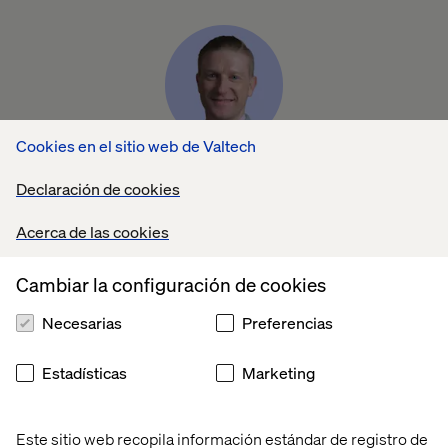
Cookies en el sitio web de Valtech
Steve Bloodworth
Declaración de cookies
Global Director of eCommerce and Digital
Channels, ERIKS
Acerca de las cookies
Cambiar la configuración de cookies
Necesarias
Preferencias
Estadísticas
Marketing
Julia Rabkin
Este sitio web recopila información estándar de registro de
Senior Manager, Product Marketing -