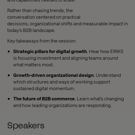
Rather than chasing trends, the
conversation
centered
on practical
decisions,
organizational
shifts
and measurable impact in
today’s B2B landscape.
Key takeaways from the session
:
Strategic pillars for digital growth
. Hear h
ow ERIKS
is
focusing
investment and aligning teams around
what matters most.
Growth-driven
organizational
design
. Understand
which
structures and ways of working support
sustained digital momentum.
The future of B2B commerce
. Learn
w
hat’s
changing
and how leading
organizations
are responding.
Speakers