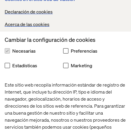
Declaración de cookies
Pascal Malotti
Acerca de las cookies
Responsable Global de Estrategia de Retail y
Director de Estrategia en Valtech Francia
Cambiar la configuración de cookies
Necesarias
Preferencias
Estadísticas
Marketing
Este sitio web recopila información estándar de registro de
Internet, que incluye tu dirección IP, tipo e idioma del
Kiran Tanna-White
navegador, geolocalización, horarios de acceso y
Client Partner, Valtech
direcciones de los sitios web de referencia. Para garantizar
una buena gestión de nuestro sitio y facilitar una
navegación mejorada, nosotros o nuestros proveedores de
servicios también podemos usar cookies (pequeños