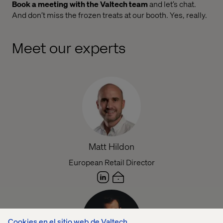
Book a meeting with the Valtech team
and let’s chat.
And don’t miss the frozen treats at our booth. Yes, really.
Meet our experts
Matt Hildon
European Retail Director
Cookies en el sitio web de Valtech