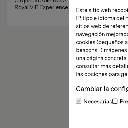
Cirque du Soleil’s KÀ 
Experienc
Royal VIP Experience
The Sphe
Este sitio web recopi
IP, tipo e idioma del
sitios web de referen
navegación mejorada
cookies (pequeños a
beacons” (imágenes e
Valtech 
una página concreta 
consultar más detall
las opciones para ge
We unlock value usi
Discover
how we are
Cambiar la confi
Necesarias
Pre