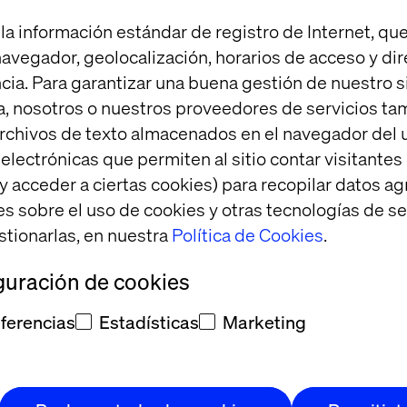
e Innovation at 
Step out in style for 
re
RuPaul's Drag Race LIVE!
la información estándar de registro de Internet, que
 navegador, geolocalización, horarios de acceso y di
cia. Para garantizar una buena gestión de nuestro sit
, nosotros o nuestros proveedores de servicios t
rchivos de texto almacenados en el navegador del u
lectrónicas que permiten al sitio contar visitantes
and Google Cloud
y acceder a ciertas cookies) para recopilar datos 
es sobre el uso de cookies y otras tecnologías de s
stionarlas, en nuestra
Política de Cookies
.
ng the power of
Google Cloud's industry leading tec
 enabling businesses to achieve true
experience in
guración de cookies
ferencias
Estadísticas
Marketing
Learn more