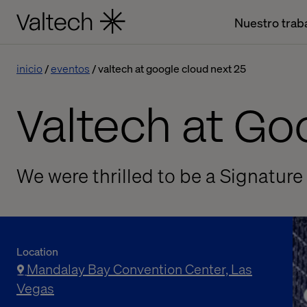
Nuestro trab
inicio
eventos
valtech at google cloud next 25
Valtech at Go
We were thrilled to be a Signatur
Location
Mandalay Bay Convention Center, Las
Vegas