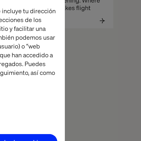
Elevation Evening: Where 
innovation takes flight
 incluye tu dirección
recciones de los
io y facilitar una
ambién podemos usar
suario) o “web
 que han accedido a
agregados. Puedes
eguimiento, así como
hnology.
novation.