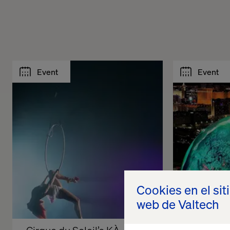
Event
Event
Cookies en el sit
web de Valtech