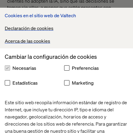
clientes no adopten la IA, sino que las decisiones se
tomen sin ellas, a menos que estén presentes con
soluciones oficiales y fiables en las que los clientes
Cookies en el sitio web de Valtech
puedan confiar”.
Declaración de cookies
Según Valtech, las implicaciones van más allá de la
adopción tecnológica. Las marcas deben diseñar cómo
Acerca de las cookies
se gestionan la confianza, la responsabilidad y la
intervención humana en interacciones impulsadas por
Cambiar la configuración de cookies
IA, especialmente en momentos clave como pagos,
excepciones o decisiones críticas.
Necesarias
Preferencias
“Las marcas que lideren serán aquellas capaces de
orquestar experiencias conversacionales entre
Estadísticas
Marketing
plataformas de IA y sus propios canales, en lugar de
tratar la IA como una funcionalidad aislada o un piloto”,
añade Toma. “Esto ya no es un experimento de futuro.
Este sitio web recopila información estándar de registro de
Está definiendo hoy la relevancia, la preferencia y el
Internet, que incluye tu dirección IP, tipo e idioma del
crecimiento comercial”
navegador, geolocalización, horarios de acceso y
El informe completo,
The Era of Conversational
direcciones de los sitios web de referencia. Para garantizar
Commerce
, está disponible aquí.
here
.
una buena gestión de nuestro sitio y facilitar una