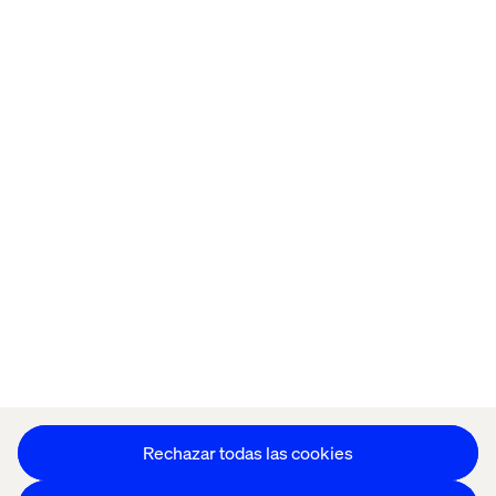
Oficinas
Trabaja con
nosotros
Política de Privacidad
Política de Cookies
Aviso Legal
Accesibilidad
Mantente en contacto
Configuración de cookies
Rechazar todas las cookies