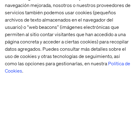
navegación mejorada, nosotros o nuestros proveedores de
servicios también podemos usar cookies (pequeños
archivos de texto almacenados en el navegador del
Sobre el estudio
usuario) o “web beacons” (imágenes electrónicas que
permiten al sitio contar visitantes que han accedido a una
El estudio se basa en una encuesta global online a 1.003
página concreta y acceder a ciertas cookies) para recopilar
consumidores realizada en diciembre de 2025. Todos los
datos agregados. Puedes consultar más detalles sobre el
participantes habían realizado compras online o utilizado
uso de cookies y otras tecnologías de seguimiento, así
servicios de atención digital en los 90 días previos. La
muestra incluye Europa (60 %), Estados Unidos (30 %) y
como las opciones para gestionarlas, en nuestra
Política de
Asia-Pacífico (10 %), con una fuerte representación de
Cookies
.
usuarios digitales activos y familiarizados con la IA.
Sobre Valtech
Valtech, líder global en innovación en experiencia, existe
para desbloquear una mejor manera de experimentar el
mundo. A través de soluciones digitales sostenibles y