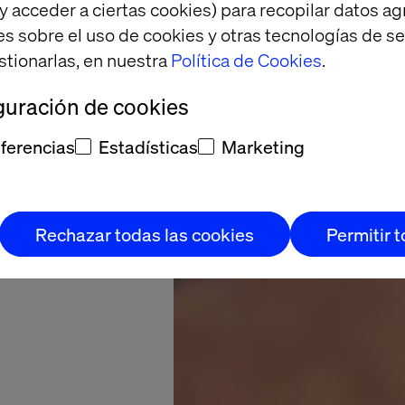
y acceder a ciertas cookies) para recopilar datos 
ia del
es sobre el uso de cookies y otras tecnologías de s
de SAP
stionarlas, en nuestra
Política de Cookies
.
guración de cookies
ferencias
Estadísticas
Marketing
Rechazar todas las cookies
Permitir 