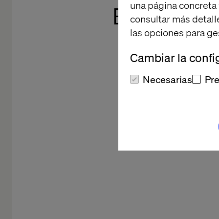
una página concreta 
Experienc
consultar más detall
Cliente 
las opciones para ge
Cambiar la confi
Necesarias
Pre