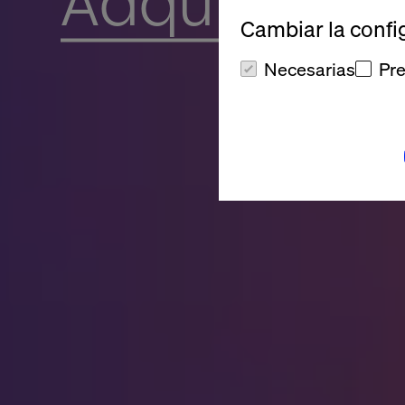
Adquisicion
Cambiar la confi
Necesarias
Pre