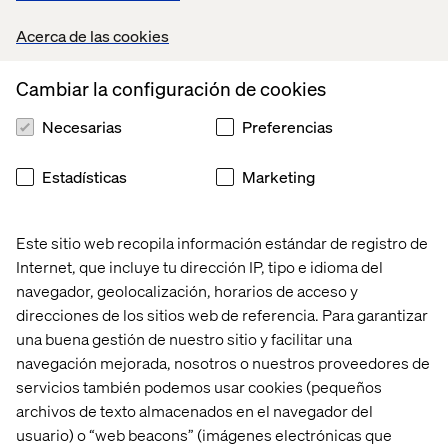
Acerca de las cookies
Ejecución más rápida de
Cambiar la configuración de cookies
campañas
Necesarias
Preferencias
Pasa rápidamente de la idea al lanzamiento en canales
Estadísticas
Marketing
digitales, sociales y físicos.
Este sitio web recopila información estándar de registro de
Internet, que incluye tu dirección IP, tipo e idioma del
navegador, geolocalización, horarios de acceso y
direcciones de los sitios web de referencia. Para garantizar
una buena gestión de nuestro sitio y facilitar una
navegación mejorada, nosotros o nuestros proveedores de
servicios también podemos usar cookies (pequeños
archivos de texto almacenados en el navegador del
usuario) o “web beacons” (imágenes electrónicas que