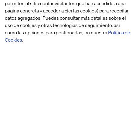
permiten al sitio contar visitantes que han accedido a una
Menor tiempo de salida al
página concreta y acceder a ciertas cookies) para recopilar
datos agregados. Puedes consultar más detalles sobre el
mercado
uso de cookies y otras tecnologías de seguimiento, así
como las opciones para gestionarlas, en nuestra
Política de
Acelera tus ciclos de producción en múltiples geografías
Cookies
.
para responder al instante a las señales del mercado.