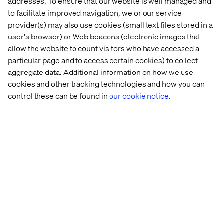
addresses. To ensure that our website is well managed and
to facilitate improved navigation, we or our service
Hur hämtar du inspiration och ny kunskap?
provider(s) may also use cookies (small text files stored in a
Den absolut största delen kommer ifrån andra kollegor.
user's browser) or Web beacons (electronic images that
Både de närmaste kollegor och de som man kanske inte
allow the website to count visitors who have accessed a
träffar dagligen. De kanske visar en ny cool grej, eller
particular page and to access certain cookies) to collect
tipsar att man ska kika in något eller bara diskuterar ett
problem och lär sig något utifrån det. Visa andra vad ni
aggregate data. Additional information on how we use
gör och hämta inspiration från andra!
cookies and other tracking technologies and how you can
control these can be found in
our cookie notice.
Bästa boken?
Clean Code och Clean Architecture är två klassiska
böcker.
Tack Jonas för att du ville dela med dig om dina
klokskaper och resan du har gjort hittills på Valtech!
Vill du också jobba med Jonas och snacka clean code?
Kika in på vår karriärsida för att se
våra lediga tjänster
.