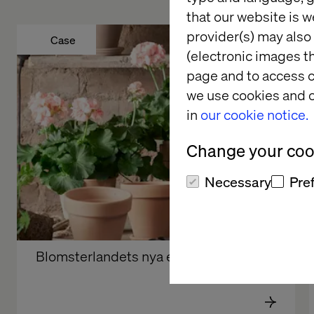
that our website is w
provider(s) may also 
Case
(electronic images th
page and to access c
we use cookies and o
in
our cookie notice.
Change your cook
Necessary
Pre
Blomsterlandets nya e-handel