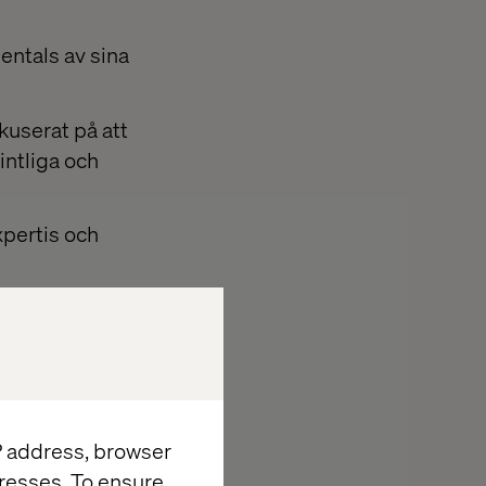
entals av sina
okuserat på att
intliga och
pertis och
IP address, browser
resses. To ensure