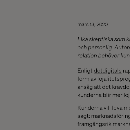
mars 13, 2020
Lika skeptiska som ku
och personlig. Autom
relation behöver kun
Enligt
dotdigitals
ra
form av lojalitetspr
ansåg att det krävdes
kunderna blir mer lo
Kunderna vill leva m
sagt: marknadsförin
framgångsrik marknad