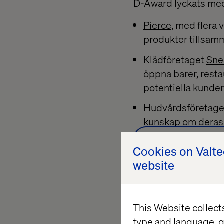
D-Award lyckats me
Pierce
, med flera
produkter tillsam
Klädföretaget
Sne
öppna barer, resta
potentiella kunder
Hudvårdsföretag
kunskap om deras 
Kolla även in V
Cookies on Valt
website
This Website collect
type and language, g