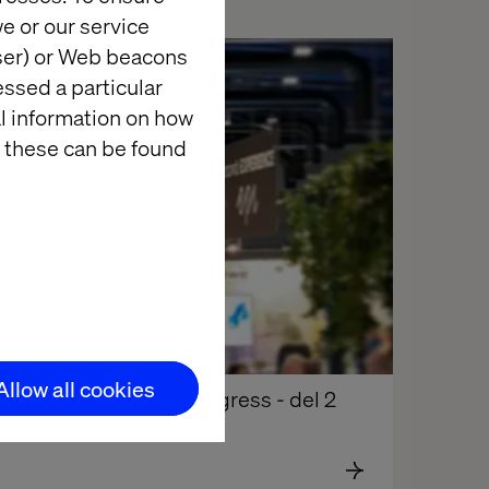
e or our service
wser) or Web beacons
Blogg
essed a particular
al information on how
 these can be found
Allow all cookies
rendspaning på D-Congress - del 2