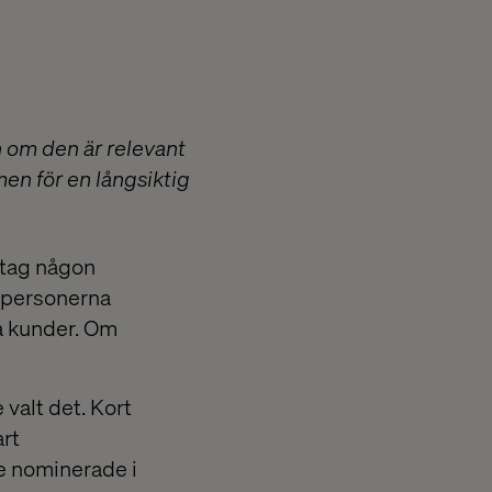
n om den är relevant
en för en långsiktig
etag någon
e personerna
la kunder. Om
valt det. Kort
rt
re nominerade i