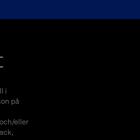
t
l i
son på
och/eller
ack,