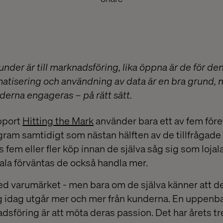
nder är till marknadsföring, lika öppna är de för de
atisering och användning av data är en bra grund, m
derna engageras – på rätt sätt.
pport
Hitting the Mark
använder bara ett av fem för
ogram samtidigt som nästan hälften av de tillfrågad
 fem eller fler köp innan de själva såg sig som loja
jala förväntas de också handla mer.
ed varumärket - men bara om de själva känner att de 
g idag utgår mer och mer från kunderna. En uppenba
sföring är att möta deras passion. Det har årets t