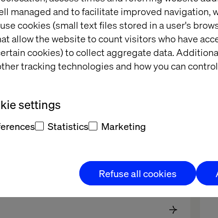
ell managed and to facilitate improved navigation, w
use cookies (small text files stored in a user's bro
Blogg
at allow the website to count visitors who have acc
ertain cookies) to collect aggregate data. Addition
ther tracking technologies and how you can control
ie settings
ferences
Statistics
Marketing
Refuse all cookies
Trendspaning på D-Congress – del 1
T