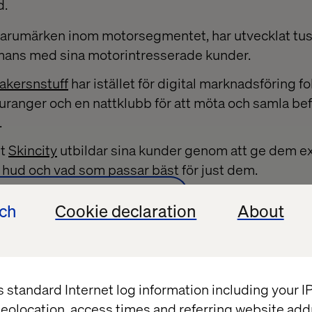
d.
 varumärken inom motorsegmentet, har utvecklat tus
mans med sina motorintresserade kunder.
akersnstuff
har istället för digital marknadsföring f
uranger och en nattklubb för att möta och samla bef
.
et
Skincity
utbildar sina kunder genom att ge dem ex
hud och vad som passar bäst för just dem.
altechs Innovaitonsmagasin
ech
Cookie declaration
About
s standard Internet log information including your 
eolocation, access times and referring website add