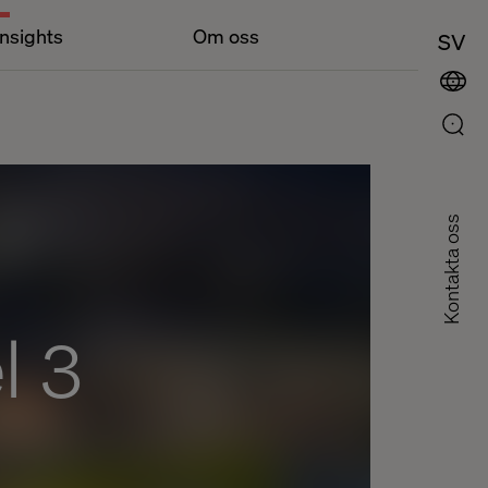
Insights
Om oss
SV
Kontakta oss
l 3