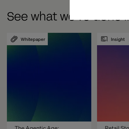
See what we've done 
Whitepaper
Insight
The Agentic Age: 
Retail Sto