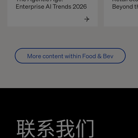
Enterprise AI Trends 2026
Beyond t
More content within Food & Bev
联系我们