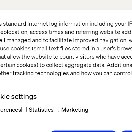
借助数据型驱动洞察，以改
我们设计并提供新的
业务转变，同时提高品牌观
驱动的产品信息和社
s standard Internet log information including your 
吸引目标受众，获得
eolocation, access times and referring website add
实现业务转型：
ell managed and to facilitate improved navigation, w
use cookies (small text files stored in a user's bro
at allow the website to count visitors who have acc
企业需要改变其经营方式。
ertain cookies) to collect aggregate data. Addition
业务以保持竞争力。我们与
ther tracking technologies and how you can control
程，避免形成孤岛，解决传
捷协同，从内部实现自我转
ie settings
ferences
Statistics
Marketing
行动起来，做出改变。