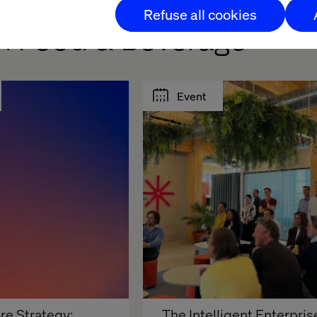
Refuse all cookies
in Food & Beverage
Event
re Strategy: 
The Intelligent Enterprise