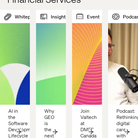
Whitepaper
Insight
Event
Podcas
AI in 
Why 
Join 
Podcast: 
the 
GEO 
Valtech 
Rethinking
Software 
is 
at 
digital 
Development 
the 
DMFS 
care 
Lifecycle
next 
Canada 
with 