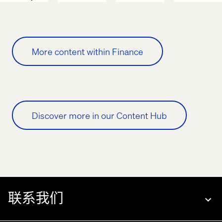
frontier 
2026
PFA 
in 
Pension
digital 
visibility
More content within Finance
Discover more in our Content Hub
联系我们