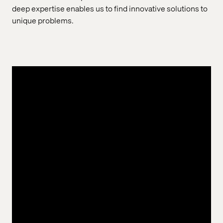
deep expertise enables us to find innovative solutions to
unique problems.
Retail, institutional and corporate banking
Customer loyalty is increasingly volatile. We help
leaders focus on outcomes through service