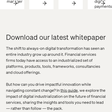
manager
digital 
payments
Download our latest whitepaper
The shift to always-on digital transformation has seen an
entire industry grow up ‌around it. Financial services
firms today have access to an industrialized set of
platforms, products, tools, frameworks, consultancies
and cloud offerings.
But how can you drive impactful innovation while
navigating constant change? In
this guide
, we explore the
impact of digital industrialization on the future of financial
services, sharing the insights and tools you need to lead
— rather than follow — the pack.