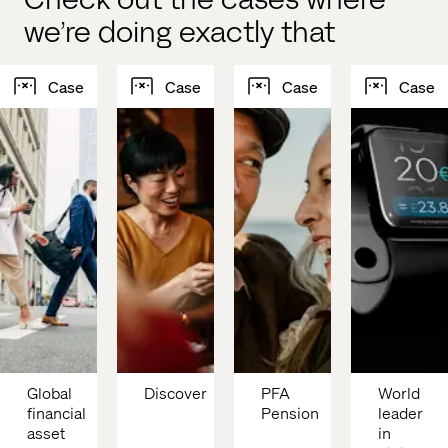
we’re doing exactly that
Case
Case
Case
Case
Global 
Discover
PFA 
World 
financial 
Pension
leader 
asset 
in 