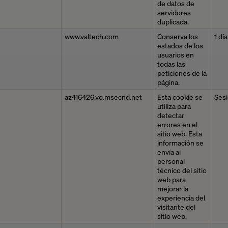
de datos de
servidores
duplicada.
www.valtech.com
Conserva los
1 día
estados de los
usuarios en
todas las
peticiones de la
página.
az416426.vo.msecnd.net
Esta cookie se
Ses
utiliza para
detectar
errores en el
sitio web. Esta
información se
envía al
personal
técnico del sitio
web para
mejorar la
experiencia del
visitante del
sitio web.