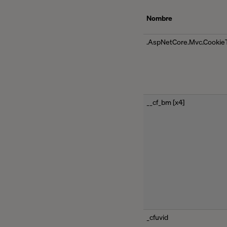
Nombre
.AspNetCore.Mvc.Cookie
__cf_bm [x4]
_cfuvid