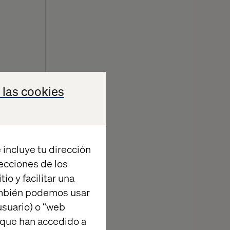
 las cookies
ión
Almacenamiento
Local HTML
 incluye tu dirección
recciones de los
io y facilitar una
ambién podemos usar
suario) o “web
 que han accedido a