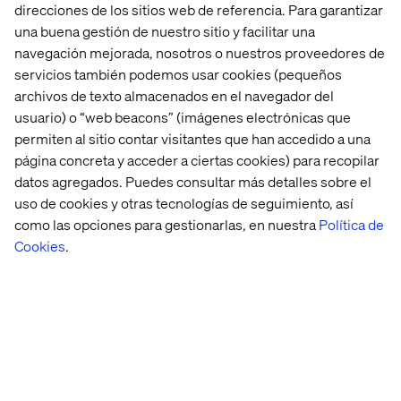
direcciones de los sitios web de referencia. Para garantizar
una buena gestión de nuestro sitio y facilitar una
navegación mejorada, nosotros o nuestros proveedores de
servicios también podemos usar cookies (pequeños
archivos de texto almacenados en el navegador del
usuario) o “web beacons” (imágenes electrónicas que
Home
Acerca de
permiten al sitio contar visitantes que han accedido a una
página concreta y acceder a ciertas cookies) para recopilar
Oficinas
Quiénes somos
datos agregados. Puedes consultar más detalles sobre el
uso de cookies y otras tecnologías de seguimiento, así
como las opciones para gestionarlas, en nuestra
Política de
Cookies
.
Configuración de cookies
Aviso de Privacidad
Mantente en contacto
Configuración de cookies