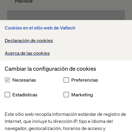
PREVIEW
Cookies en el sitio web de Valtech
Declaración de cookies
Acerca de las cookies
Cambiar la configuración de cookies
Shifting customer expectations are battling with an
Necesarias
Preferencias
industry that has long depended on in-store interactions
for its success. Leading brands need to evolve in order to
Estadísticas
Marketing
survive. In this 30-page magazine, Luxury and beauty
brand decision makers will find a collection of helpful
insights into the future of the industry, what popular
Este sitio web recopila información estándar de registro de
technologies they need to be leveraging, and what they
Internet, que incluye tu dirección IP, tipo e idioma del
can learn from the digitally native brands that are causing
navegador, geolocalización, horarios de acceso y
so much disruption.