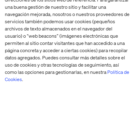
una buena gestión de nuestro sitio y facilitar una
See details
navegación mejorada, nosotros o nuestros proveedores de
servicios también podemos usar cookies (pequeños
archivos de texto almacenados en el navegador del
usuario) o “web beacons” (imágenes electrónicas que
permiten al sitio contar visitantes que han accedido a una
página concreta y acceder a ciertas cookies) para recopilar
datos agregados. Puedes consultar más detalles sobre el
uso de cookies y otras tecnologías de seguimiento, así
como las opciones para gestionarlas, en nuestra
Política de
Cookies
.
Event
septiembre 10, 2025
IAA Rooftop Hangout
Join us on the roof terrace of our Munich office to
reflect on IAA25 over drinks. Expect a flying