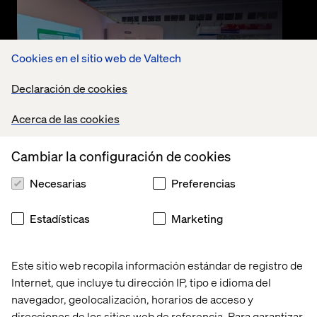
Cookies en el sitio web de Valtech
Declaración de cookies
Acerca de las cookies
Event
Cambiar la configuración de cookies
septiembre 10, 2025
Necesarias
Preferencias
Nexus SDV in Action with Valtech
Estadísticas
Marketing
and Google Cloud
Watch the recording where Valtech and Google
Este sitio web recopila información estándar de registro de
Cloud deep-dive into the Nexus SDV platform.
Accelerating connected vehicle innovation and
Internet, que incluye tu dirección IP, tipo e idioma del
transforming mobility.
navegador, geolocalización, horarios de acceso y
direcciones de los sitios web de referencia. Para garantizar