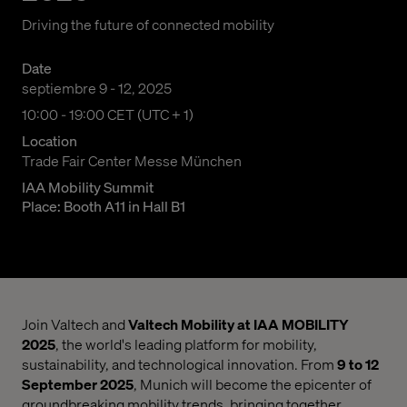
Driving the future of connected mobility
Date
septiembre 9 - 12, 2025
10:00 a. m. to 07:00 p. m. Central European Time
10:00 - 19:00 CET (UTC + 1)
Location
Trade Fair Center Messe München
IAA Mobility Summit
Place: Booth A11 in Hall B1
Join Valtech and
Valtech Mobility at IAA MOBILITY
2025
, the world's leading platform for mobility,
sustainability, and technological innovation. From
9 to 12
September 2025
, Munich will become the epicenter of
groundbreaking mobility trends, bringing together