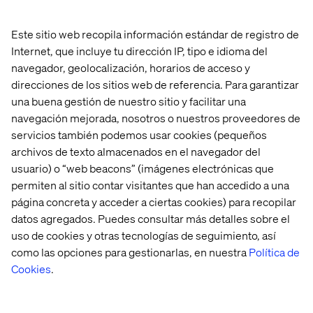
Recent Cases & Insights
Este sitio web recopila información estándar de registro de
Perspectiva
Perspectiva
Case
Case
Internet, que incluye tu dirección IP, tipo e idioma del
navegador, geolocalización, horarios de acceso y
direcciones de los sitios web de referencia. Para garantizar
una buena gestión de nuestro sitio y facilitar una
navegación mejorada, nosotros o nuestros proveedores de
servicios también podemos usar cookies (pequeños
archivos de texto almacenados en el navegador del
usuario) o “web beacons” (imágenes electrónicas que
permiten al sitio contar visitantes que han accedido a una
página concreta y acceder a ciertas cookies) para recopilar
datos agregados. Puedes consultar más detalles sobre el
uso de cookies y otras tecnologías de seguimiento, así
como las opciones para gestionarlas, en nuestra
Política de
Así 
Estrategia 
Iconic 
Global 
Cookies
.
se 
para 
American 
leader 
creó 
tiendas 
clothing 
in 
Valtech 
físicas: 
brand
flavors 
Concierge
más 
and 