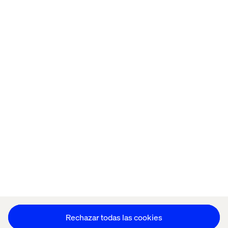
Inicio
Quiénes somos
Oficinas
Trabaja con
nosotros
Política de Privacidad
Política de Cookies
Aviso Legal
Accesibilidad
Mantente en contacto
Configuración de cookies
Rechazar todas las cookies