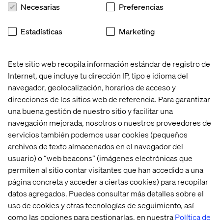
Necesarias
Preferencias
nuestros clubes miembros. Desde el primer día,
Valtech hizo exactamente eso. Han demostrado su
experiencia y flexibilidad para ofrecer una experiencia
Estadísticas
Marketing
excelente tanto para el personal del club como para los
aficionados. La retroalimentación ha sido
abrumadoramente positiva.
Este sitio web recopila información estándar de registro de
Internet, que incluye tu dirección IP, tipo e idioma del
navegador, geolocalización, horarios de acceso y
— Ross Jeavons, Director de Audiencia y Contenido,
direcciones de los sitios web de referencia. Para garantizar
EFL
una buena gestión de nuestro sitio y facilitar una
navegación mejorada, nosotros o nuestros proveedores de
servicios también podemos usar cookies (pequeños
archivos de texto almacenados en el navegador del
usuario) o “web beacons” (imágenes electrónicas que
permiten al sitio contar visitantes que han accedido a una
página concreta y acceder a ciertas cookies) para recopilar
Nuestras asociaciones
datos agregados. Puedes consultar más detalles sobre el
uso de cookies y otras tecnologías de seguimiento, así
como las opciones para gestionarlas, en nuestra
Política de