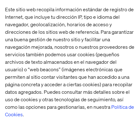
Lambda, Kinesis y S3 para desplegar soluciones
Este sitio web recopila información estándar de registro de
innovadoras rápidamente y a un costo eficiente. Esto nos
Internet, que incluye tu dirección IP, tipo e idioma del
permite centrarnos en construir experiencias para el
cliente en lugar de invertir tiempo y recursos en
navegador, geolocalización, horarios de acceso y
gestionar infraestructuras complejas.
direcciones de los sitios web de referencia. Para garantizar
una buena gestión de nuestro sitio y facilitar una
navegación mejorada, nosotros o nuestros proveedores de
servicios también podemos usar cookies (pequeños
Nuestros clientes AWS
archivos de texto almacenados en el navegador del
usuario) o “web beacons” (imágenes electrónicas que
permiten al sitio contar visitantes que han accedido a una
página concreta y acceder a ciertas cookies) para recopilar
datos agregados. Puedes consultar más detalles sobre el
uso de cookies y otras tecnologías de seguimiento, así
como las opciones para gestionarlas, en nuestra
Política de
Cookies
.
Descubre cómo podemos ayudarte a