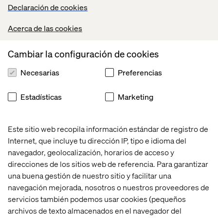
Declaración de cookies
Acerca de las cookies
Conoce las soluciones que creamos con
nuestros partners
Cambiar la configuración de cookies
Necesarias
Preferencias
Estadísticas
Marketing
Contáctanos
Este sitio web recopila información estándar de registro de
Internet, que incluye tu dirección IP, tipo e idioma del
navegador, geolocalización, horarios de acceso y
direcciones de los sitios web de referencia. Para garantizar
una buena gestión de nuestro sitio y facilitar una
Home
Acerca de
navegación mejorada, nosotros o nuestros proveedores de
Oficinas
Quiénes somos
servicios también podemos usar cookies (pequeños
archivos de texto almacenados en el navegador del