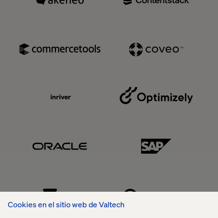
Akeneo
Contentstack
Commercetools
Coveo
Inriver
Optimizely
Oracle
SAP
VTEX
Sitecore
Cookies en el sitio web de Valtech