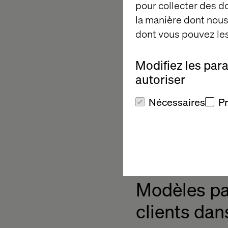
pour collecter des 
la manière dont nous 
dont vous pouvez les
Modifiez les par
autoriser
Avec l'importance cr
fidélisation, les mo
Nécessaires
P
contrôle sur le
parco
critiques et évitent
Pour les clients, ce
transparence des prix
Modèles pa
clients dan