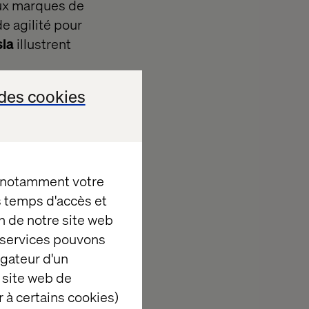
 aux marques de
e agilité pour
sla
illustrent
des cookies
, notamment votre
es temps d'accès et
n de notre site web
e services pouvons
igateur d'un
 site web de
 à certains cookies)