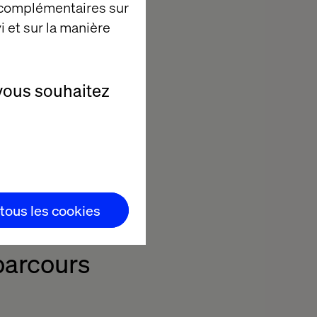
 complémentaires sur
i et sur la manière
vous souhaitez
ue et la
meilleur
 étapes
aditionnel.
s liées à la
 tous les cookies
parcours