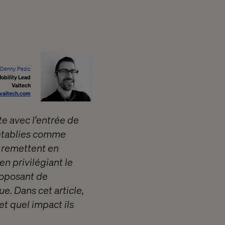
Denny Pezic
obility Lead
Valtech
valtech.com
te avec l'entrée de
 établies comme
 remettent en
en privilégiant le
roposant de
e. Dans cet article,
t quel impact ils