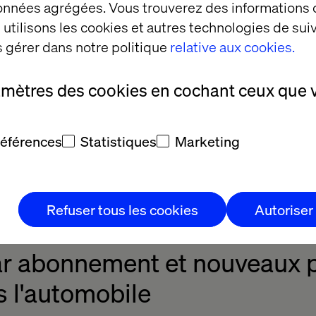
données agrégées. Vous trouverez des informations
utilisons les cookies et autres technologies de suiv
 gérer dans notre politique
relative aux cookies.
amètres des cookies en cochant ceux que 
oissante de l'expérience client pour l'image de marq
dèles D2C offrent également aux équipementiers un 
références
Statistiques
Marketing
urs client
. Ils permettent une personnalisation des
 les problèmes souvent rencontrés dans le modèle tr
la peut également éliminer de nombreuses inquiétude
Refuser tous les cookies
Autoriser
 et à la conclusion d'accords.
r abonnement et nouveaux 
s l'automobile