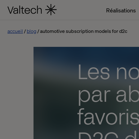
Réalisations
accueil
blog
automotive subscription models for d2c
Les n
par a
favori