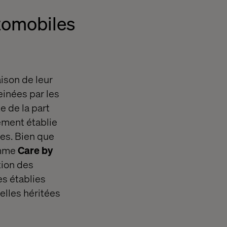
tomobiles
ison de leur
einées par les
e de la part
ement établie
les. Bien que
omme
Care by
tion des
s établies
elles héritées