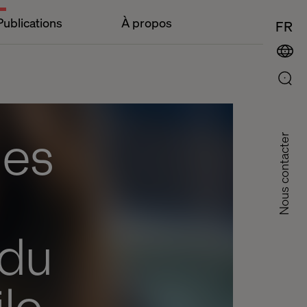
Publications
À propos
FR
les
Nous contacter
 du