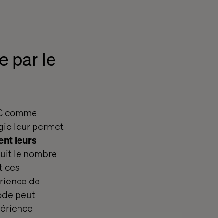
 par le
D2C comme
gie leur permet
nt leurs
duit le nombre
t ces
rience de
ode peut
périence