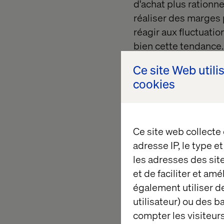
d'achat plus rationn
réaliser des marges p
réagir aux fluctuati
bien cette tendance.
Ce site Web utili
cookies
Ce site web collecte
adresse IP, le type e
les adresses des sit
et de faciliter et am
également utiliser de
utilisateur) ou des 
compter les visiteurs