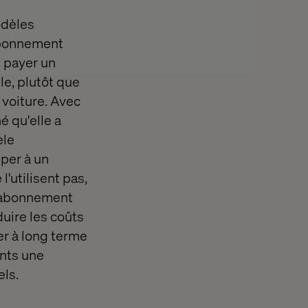
odèles
abonnement
e payer un
le, plutôt que
e voiture. Avec
é qu'elle a
èle
iper à un
'utilisent pas,
d'abonnement
uire les coûts
er à long terme
ents une
els.