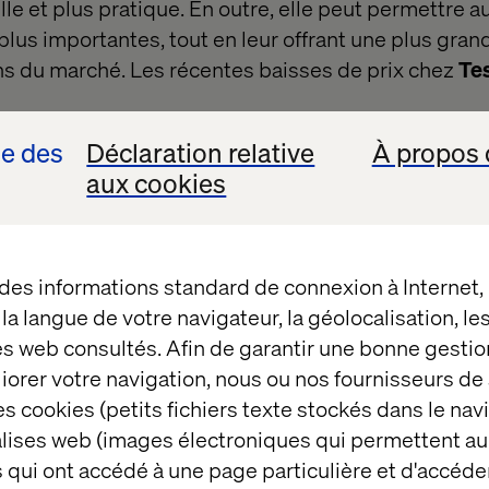
elle et plus pratique. En outre, elle peut permettre
lus importantes, tout en leur offrant une plus grand
ons du marché. Les récentes baisses de prix chez
Te
se des
Déclaration relative
À propos 
aux cookies
 des informations standard de connexion à Internet
t la langue de votre navigateur, la géolocalisation, l
es web consultés. Afin de garantir une bonne gestio
éliorer votre navigation, nous ou nos fournisseurs d
s cookies (petits fichiers texte stockés dans le nav
balises web (images électroniques qui permettent au
 qui ont accédé à une page particulière et d'accéder