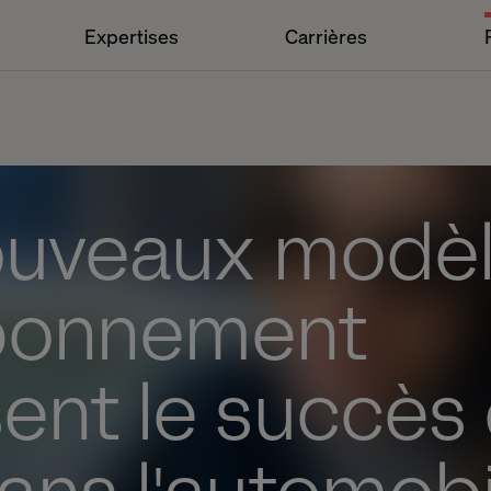
Expertises
Carrières
ouveaux modè
bonnement
sent le succès