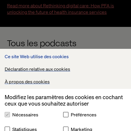
Read more about Rethinking digital care: How PFA is
unlocking the future of health insurance services
Tous les podcasts
Ce site Web utilise des cookies
Content Hub
Déclaration relative aux cookies
Livre
Whitepaper
Insight
Insight
À propos des cookies
blanc
Modifiez les paramètres des cookies en cochant
ceux que vous souhaitez autoriser
Nécessaires
Préférences
Statistiques
Marketing