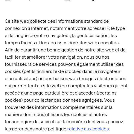
Ce site web collecte des informations standard de
connexion à Internet, notamment votre adresse IP, le type
et la langue de votre navigateur, la géolocalisation, les
L'ère 
AI in 
Behind 
Your 
temps d'accès et les adresses des sites web consultés.
de 
the 
the 
content 
Afin de garantir une bonne gestion de notre site web et de
l'IA 
Software 
build: 
supply 
faciliter et améliorer votre navigation, nous ou nos
agentique 
Development 
Valtech 
chain 
fournisseurs de services pouvons également utiliser des
: 
Lifecycle
Concierge
Is 
tendances 
broken
cookies (petits fichiers texte stockés dans le navigateur
2026 
d'un utilisateur) ou des balises web (images électroniques
en 
qui permettent au site web de compter les visiteurs qui ont
entreprise
accédé à une page particulière et d'accéder à certains
Plus de publications
cookies) pour collecter des données agrégées. Vous
trouverez des informations complémentaires sur la
manière dont nous utilisons les cookies et autres
technologies de suivi et sur la manière dont vous pouvez
les gérer dans notre politique
relative aux cookies.