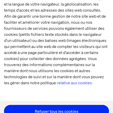
et la langue de votre navigateur, la géolocalisation, les
temps d'accès et les adresses des sites web consultés.
Afin de garantir une bonne gestion de notre site web et de
Accueil
Qui sommes-nous
faciliter et améliorer votre navigation, nous ou nos
fournisseurs de services pouvons également utiliser des
Nos bureaux
Collaborateurs
cookies (petits fichiers texte stockés dans le navigateur
d'un utilisateur) ou des balises web (images électroniques
qui permettent au site web de compter les visiteurs qui ont
accédé à une page particulière et d'accéder à certains
cookies) pour collecter des données agrégées. Vous
trouverez des informations complémentaires sur la
manière dont nous utilisons les cookies et autres
Déclaration sur les cookies
technologies de suivi et sur la manière dont vous pouvez
Déclaration de confidentialité
les gérer dans notre politique
relative aux cookies.
Mentions légales
Suivez nos actualités
Paramétrer les cookies
Refuser tous les cookies