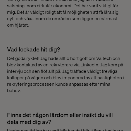
satsning inom cirkulär ekonomi. Det har varit viktigt för
mig. Det är väldigt roligt att få möjligheten att få lära sig
nytt och växa inom de områden som ligger en närmast
om hjärtat.
Vad lockade hit dig?
Det goda ryktet! Jag hade alltid hört gott om Valtech och
blev kontaktad av en rekryterare via Linkedin. Jag kom på
intervju och sen flöt allt på. Jag träffade väldigt trevliga
kollegor på vägen och blev imponerad av att hastigheten i
rekryteringsprocessen kunde anpassas efter mina
behov.
Finns det någon lärdom eller insikt du vill
dela med dig av?
Under den tid jag har varit här har det blivit ännu tydligare