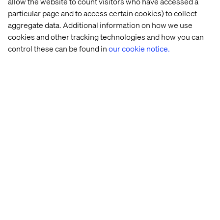
allow the website to count visitors who have accessed a
particular page and to access certain cookies) to collect
Var är du när du jobbar?
aggregate data. Additional information on how we use
Det har varierat de senaste åren. Det blir oftast några
cookies and other tracking technologies and how you can
dagar hos kunden och resten på Valtechs kontor eller
control these can be found in
our cookie notice.
hemma. Det varierar lite från vecka till vecka.
Vill du också jobba tillsammans med Malin? Kika in
våra
lediga tjänster
! Vi söker just nu bland annat Service
Designers och UX-Designers.
Have you
Blogg
Blogg
met
Blogg
Clara?