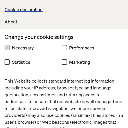
klimatdeklaration för konstruktionsprojekt. Arbetet syftar
Cookie declaration
till att kontextualisera krav, tydliggöra prioriterade
områden för utveckling och stödja verksamhetens
About
förändringsledning och implementering. Tidigare
jobbade jag med SVT-play appen, jag har också jobbat på
Change your cookie settings
Arbetsförmedlingen som service designer och gjort
förstudier för Cancerfonden.
Necessary
Preferences
Statistics
Marketing
Hur har du utvecklats sen du kom hit?
Det är lätt att utvecklas i de uppdrag jag jobbar i, både
This Website collects standard Internet log information
tack vare uppdragen i sig och genom samarbete med
including your IP address, browser type and language,
duktiga kollegor. Tack vare stöd och backup från Valtech-
geolocation, access times and referring website
kollegor känner jag mig idag ännu mer trygg i min roll.
addresses. To ensure that our website is well managed and
Det finns så mycket kunskap inom olika områden på
Valtech och jag upplever att alla ställer upp och hjälper till
to facilitate improved navigation, we or our service
när man har frågor och behöver bollplank.
provider(s) may also use cookies (small text files stored in a
user's browser) or Web beacons (electronic images that