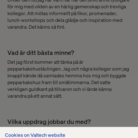
för mig med vikten av en härlig gemenskap och trevliga
kollegor. Att mötas informellt på fikor, promenader,
lunch-workshops och dela glädje och inspiration med
varandra. Det känns så fint.
Vad är ditt bästa minne?
Det jag först kommer att tänka på är
pepparkakshustävlingen. Jag och några kollegor som jag
knappt kände då samlades hemma hos mig och byggde
pepparkakshus fram till småtimmarna. Det satte
verkligen guldkant på tillvaron och vi lärde känna
varandra på ett annat sätt.
Vilka uppdrag jobbar du med?
Just nu jobbar jag med NCC där jag leder kartläggningen
Cookies on Valtech website
av användarresan för klimatberäkning och