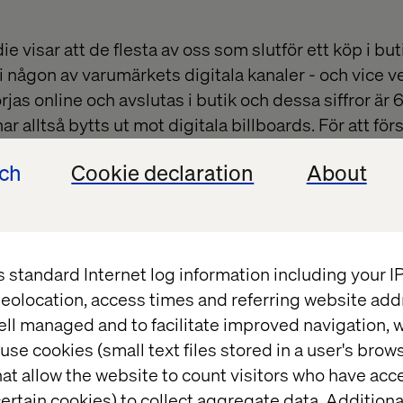
e visar att de flesta av oss som slutför ett köp i buti
t i någon av varumärkets digitala kanaler - och vice v
rjas online och avslutas i butik och dessa siffror är 
ar alltså bytts ut mot digitala billboards. För att för
ende måste vi förstå vilken inverkan varje kanal ha
ech
Cookie declaration
About
och digitala närvaro går hand i hand och för en ökad
h få en optimal upplevelse - krävs båda två.
s standard Internet log information including your 
eolocation, access times and referring website add
ell managed and to facilitate improved navigation, w
use cookies (small text files stored in a user's bro
at allow the website to count visitors who have acc
ertain cookies) to collect aggregate data. Addition