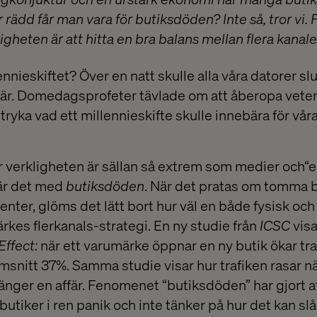
 rädd får man vara för butiksdöden? Inte så, tror vi.
igheten är att hitta en bra balans mellan flera kanale
nieskiftet? Över en natt skulle alla våra datorer sl
där. Domedagsprofeter tävlade om att åberopa vete
tryka vad ett millennieskifte skulle innebära för vår
r verkligheten är sällan så extrem som medier och“ex
 är det med
butiksdöden
. När det pratas om tomma b
ter, glöms det lätt bort hur väl en både fysisk och 
ärkes flerkanals-strategi. En ny studie från
ICSC
visa
Effect:
när ett varumärke öppnar en ny butik ökar traf
nitt 37%. Samma studie visar hur trafiken rasar nä
tänger en affär. Fenomenet “butiksdöden” har gjort a
utiker i ren panik och inte tänker på hur det kan sl