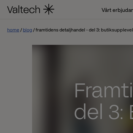
Vårt erbjuda
home
blog
framtidens detaljhandel - del 3: butiksuppleve
Framti
del 3: