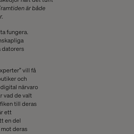
 Framtiden är både
r.
uta fungera.
nskapliga
a datorers
perter” vill få
utiker och
digital närvaro
r vad de valt
iken till deras
r ett
tt en del
å mot deras