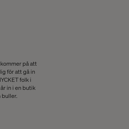
h kommer på att
g för att gå in
 MYCKET folk i
r in i en butik
buller.