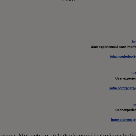
Jo
User experience & user interf
johan.cederloo@
So
User experie
sofia.nordqvist
I
User experie
inger.steinnes
ögkonjuktur och en urstark ekonomi har många butiks