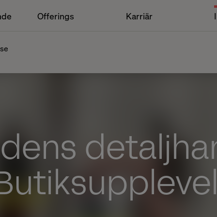
nde
Offerings
Karriär
lse
dens detaljha
 Butiksuppleve