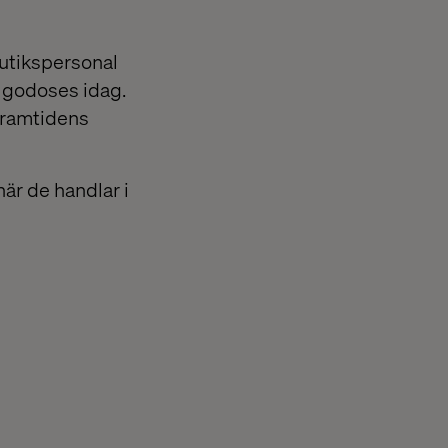
utikspersonal
llgodoses idag.
 framtidens
är de handlar i