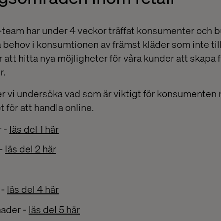
eam har under 4 veckor träffat konsumenter och b
ka behov i konsumtionen av främst kläder som inte ti
 att hitta nya möjligheter för våra kunder att skapa
r.
r vi undersöka vad som är viktigt för konsumenten n
et för att handla online.
r -
läs del 1 här
 -
läs del 2 här
 -
läs del 4 här
ader -
läs del 5 här