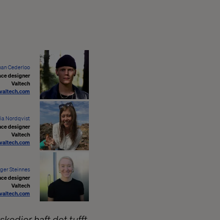
han Cederloo
ace designer
Valtech
valtech.com
fia Nordqvist
nce designer
Valtech
@valtech.com
nger Steinnes
nce designer
Valtech
@valtech.com
kedjor haft det tufft