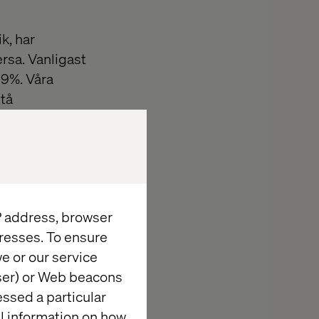
k, har
ersa. Vanligast
69%. Våra
stå
r för sig. Ett
IP address, browser
resses. To ensure
e or our service
wser) or Web beacons
essed a particular
al information on how