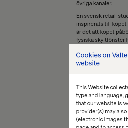
övriga kanaler.
En svensk retail-studi
inspirerats till köpe
är det att köpet påbö
fysiska skyltfönster h
konsumentens köpbete
Cookies on Valt
varumärkes fysiska- 
website
konverteringsgrad oc
This Website collect
type and language, g
that our website is w
provider(s) may also 
(electronic images th
page and to access c