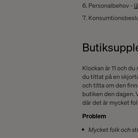
Personalbehov -
l
Konsumtionsbesl
Butiksuppl
Klockan är 11 och du
du tittat på en skjor
och titta om den finn
butiken den dagen. V
där det är mycket fol
Problem
Mycket folk och st