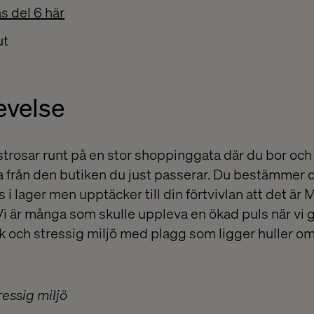
äs del 6 här
ut
evelse
 strosar runt på en stor shoppinggata där du bor oc
ta från den butiken du just passerar. Du bestämmer di
s i lager men upptäcker till din förtvivlan att det är
i är många som skulle uppleva en ökad puls när vi gå
k och stressig miljö med plagg som ligger huller om 
ressig miljö