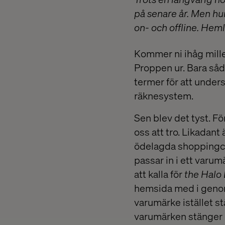
på senare år. Men hur
on- och offline. Heml
Kommer ni ihåg millen
Proppen ur. Bara så
termer för att unders
räknesystem.
Sen blev det tyst. Fö
oss att tro. Likadant
ödelagda shoppingcen
passar in i ett varum
att kalla för
the Halo 
hemsida med i genoms
varumärke istället s
varumärken stänger b