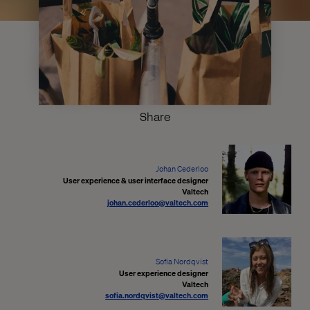
Share
Johan Cederloo
User experience & user interface designer
Valtech
johan.cederloo@valtech.com
Sofia Nordqvist
User experience designer
Valtech
sofia.nordqvist@valtech.com