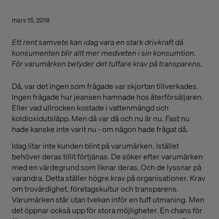
mars 15, 2019
Ett rent samvete kan idag vara en stark drivkraft då
konsumenten blir allt mer medveten i sin konsumtion.
För varumärken betyder det tuffare krav på transparens.
Då, var det ingen som frågade var skjortan tillverkades.
Ingen frågade hur jeansen hamnade hos återförsäljaren.
Eller vad ullrocken kostade i vattenmängd och
koldioxidutsläpp. Men då var då och nu är nu. Fast nu
hade kanske inte varit nu - om någon hade frågat då.
Idag litar inte kunden blint på varumärken. Istället
behöver deras tillit förtjänas. De söker efter varumärken
med en värdegrund som liknar deras. Och de lyssnar på
varandra. Detta ställer högre krav på organisationer. Krav
om trovärdighet, företagskultur och transparens.
Varumärken står utan tvekan inför en tuff utmaning. Men
det öppnar också upp för stora möjligheter. En chans för