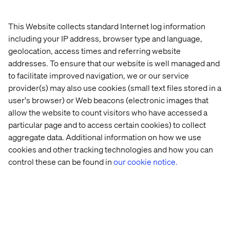
och kvalitet är viktigare”
sa en konsument vi träffade.
Men hur vet man hur länge det dyrare plagget håller om
This Website collects standard Internet log information
man inte handlat från varumärket tidigare?
including your IP address, browser type and language,
geolocation, access times and referring website
addresses. To ensure that our website is well managed and
Vad kan du göra?
to facilitate improved navigation, we or our service
provider(s) may also use cookies (small text files stored in a
Så vad kan du göra inom ditt affärsområde? Vad är
user's browser) or Web beacons (electronic images that
applicerbart på din business?
allow the website to count visitors who have accessed a
Vi hjälper dig ta nästa steg i ditt erbjudande. Boka in ett
particular page and to access certain cookies) to collect
möte med vårt Commerce team. Maila
aggregate data. Additional information on how we use
commerce@valtech.se
cookies and other tracking technologies and how you can
Alla dessa problemområden, insikter och trender
control these can be found in
our cookie notice.
representerar möjligheter. För att skapa en hållbar
framtid för oss alla - behöver varumärken ta större
ansvar. Det kan dessutom bli en riktigt bra affär - för visst
finns det synergier att hämta. En klimatsmart
positionering är varumärkesstärkande och den
marknadsföring det medför är svår att slå. För att skapa