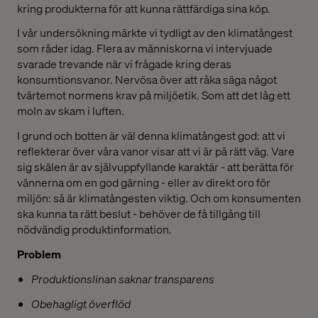
kring produkterna för att kunna rättfärdiga sina köp.
I vår undersökning märkte vi tydligt av den klimatångest
som råder idag. Flera av människorna vi intervjuade
svarade trevande när vi frågade kring deras
konsumtionsvanor. Nervösa över att råka säga något
tvärtemot normens krav på miljöetik. Som att det låg ett
moln av skam i luften.
I grund och botten är väl denna klimatångest god: att vi
reflekterar över våra vanor visar att vi är på rätt väg. Vare
sig skälen är av självuppfyllande karaktär - att berätta för
vännerna om en god gärning - eller av direkt oro för
miljön: så är klimatångesten viktig. Och om konsumenten
ska kunna ta rätt beslut - behöver de få tillgång till
nödvändig produktinformation.
Problem
Produktionslinan saknar transparens
Obehagligt överflöd