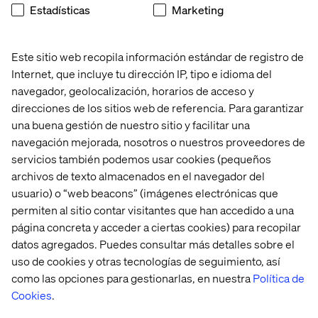
Estadísticas
Marketing
Compartir
Este sitio web recopila información estándar de registro de
Internet, que incluye tu dirección IP, tipo e idioma del
navegador, geolocalización, horarios de acceso y
direcciones de los sitios web de referencia. Para garantizar
una buena gestión de nuestro sitio y facilitar una
Home
Acerca de
navegación mejorada, nosotros o nuestros proveedores de
Oficinas
Quiénes somos
servicios también podemos usar cookies (pequeños
archivos de texto almacenados en el navegador del
usuario) o “web beacons” (imágenes electrónicas que
permiten al sitio contar visitantes que han accedido a una
página concreta y acceder a ciertas cookies) para recopilar
datos agregados. Puedes consultar más detalles sobre el
uso de cookies y otras tecnologías de seguimiento, así
como las opciones para gestionarlas, en nuestra
Política de
Configuración de cookies
Cookies
.
Aviso de Privacidad
Mantente en contacto