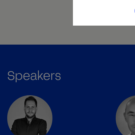
Our team of leaders 
challenges.
Speakers