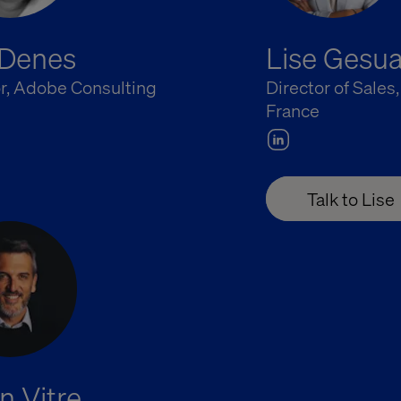
 Denes
Lise Gesua
or, Adobe Consulting
Director of Sales
France
Talk to Lise
en Vitre