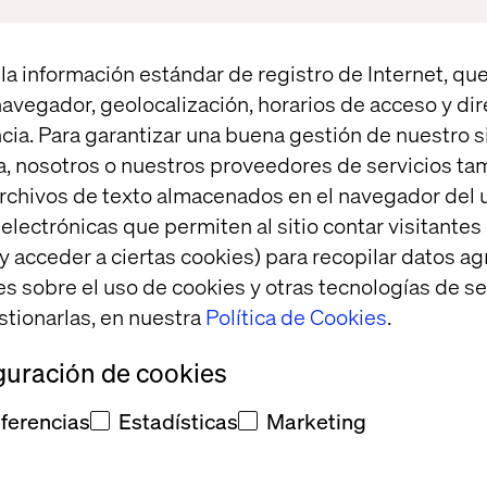
la información estándar de registro de Internet, que
 navegador, geolocalización, horarios de acceso y di
expect from a meeting
cia. Para garantizar una buena gestión de nuestro sit
, nosotros o nuestros proveedores de servicios t
rchivos de texto almacenados en el navegador del u
imentary, high-value strategy sessions where you wil
lectrónicas que permiten al sitio contar visitantes
of your primary bottleneck.
y acceder a ciertas cookies) para recopilar datos 
es sobre el uso de cookies y otras tecnologías de s
p for a more efficient workflow.
stionarlas, en nuestra
Política de Cookies
.
s case for investing in operational excellence.
guración de cookies
ferencias
Estadísticas
Marketing
 experts