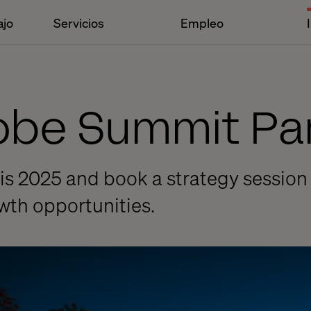
ajo
Servicios
Empleo
obe Summit Par
s 2025 and book a strategy session 
owth opportunities.