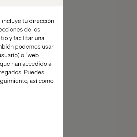
 incluye tu dirección
recciones de los
io y facilitar una
ambién podemos usar
suario) o “web
l leave with:
 que han accedido a
agregados. Puedes
eguimiento, así como