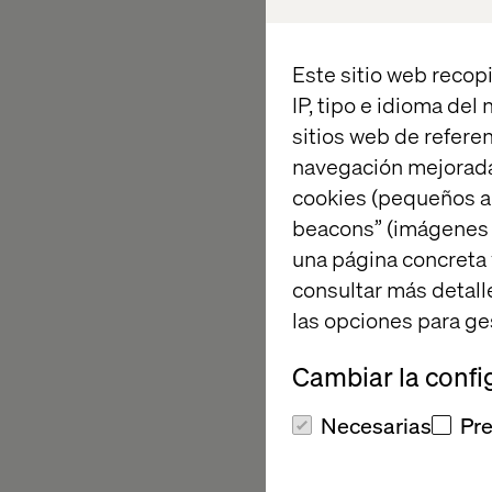
Adobe stack.
Este sitio web recopi
IP, tipo e idioma del
What to 
sitios web de referen
navegación mejorada
cookies (pequeños a
We’re offering compl
beacons” (imágenes e
A clear diagnosis 
una página concreta 
consultar más detall
A practical roadma
las opciones para ge
A stronger busines
Cambiar la confi
Necesarias
Pre
Meet the