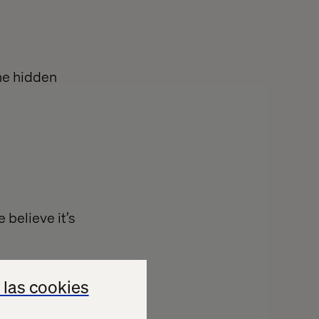
the hidden
 believe it’s
ations focused
 las cookies
d map out a
owered by the