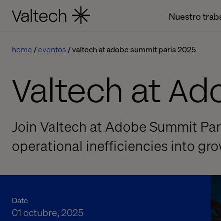
Nuestro trab
home
eventos
valtech at adobe summit paris 2025
Valtech at Ad
Join Valtech at Adobe Summit Pari
operational inefficiencies into gr
Date
01 octubre, 2025