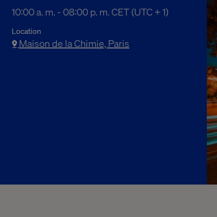
10:00 a. m. to 08:00 p. m. Central European Time
10:00 a. m. - 08:00 p. m. CET (UTC + 1)
Location
Maison de la Chimie, Paris