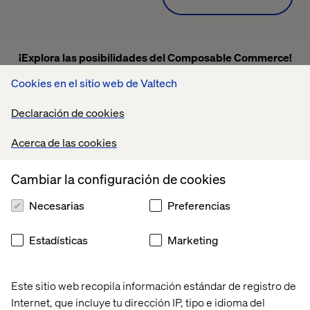
¡Explora las posibilidades del
Composable Commerce!
Explora nuestro webinar on demand sobre Composable
Cookies en el sitio web de Valtech
Commerce impartido por nuestro experto,
Cristian
Aguirre Montes, Ecommerce Solution
Architect de
Declaración de cookies
Valtech
, donde obtendrás insights clave, estrategias
efectivas y sabrás
cómo puede ayudar a tu negocio a ser
Acerca de las cookies
más ágil y adaptable.
Cambiar la configuración de cookies
Descubre
cómo implementar esta estrategia para llevar
tu eCommerce al siguiente
nivel.
Necesarias
Preferencias
Regístrate ahora y accede a este webinar.
Estadísticas
Marketing
Este sitio web recopila información estándar de registro de
Internet, que incluye tu dirección IP, tipo e idioma del