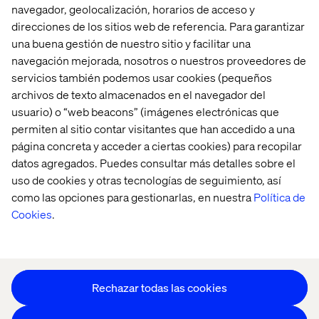
navegador, geolocalización, horarios de acceso y
direcciones de los sitios web de referencia. Para garantizar
una buena gestión de nuestro sitio y facilitar una
Home
Acerca de
navegación mejorada, nosotros o nuestros proveedores de
Oficinas
Quiénes somos
servicios también podemos usar cookies (pequeños
archivos de texto almacenados en el navegador del
usuario) o “web beacons” (imágenes electrónicas que
permiten al sitio contar visitantes que han accedido a una
página concreta y acceder a ciertas cookies) para recopilar
datos agregados. Puedes consultar más detalles sobre el
uso de cookies y otras tecnologías de seguimiento, así
como las opciones para gestionarlas, en nuestra
Política de
Configuración de cookies
Cookies
.
Aviso de Privacidad
Mantente en contacto
Configuración de cookies
Rechazar todas las cookies