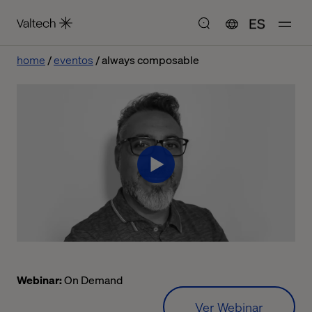
ES
home
eventos
always composable
Webinar:
On Demand
Ver Webinar