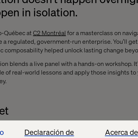
pen in isolation.
to-Québec at
C2 Montréal
for a masterclass on naviga
 a regulated, government-run enterprise. You’ll get 
ic composability helped unlock lasting change bey
on blends a live panel with a hands-on workshop. It’
de of real-world lessons and apply those insights to
ey.
et
 from a public-sector digital transformation
io
Declaración de
Acerca de