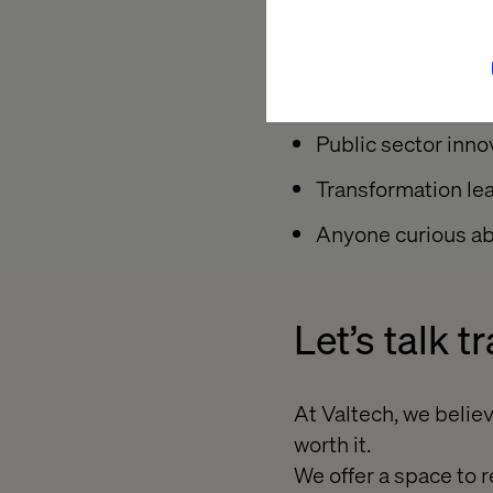
Who should
CIOs, CTOs, digita
Public sector inno
Transformation le
Anyone curious abo
Let’s talk 
At Valtech, we believe
worth it.
We offer a space to r