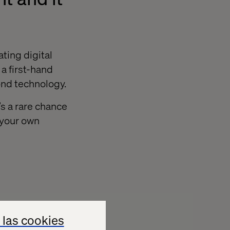
ting digital
a first-hand
ond technology.
s a rare chance
 your own
 las cookies