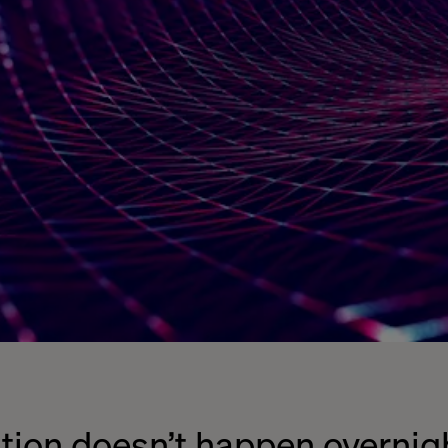
ion doesn’t happen overnigh