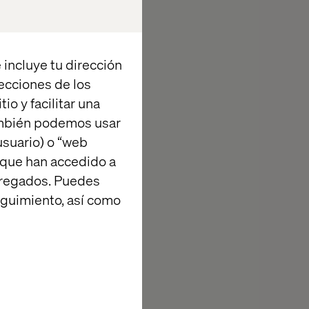
 incluye tu dirección
recciones de los
io y facilitar una
ambién podemos usar
suario) o “web
 que han accedido a
agregados. Puedes
eguimiento, así como
inutes.
e and where to