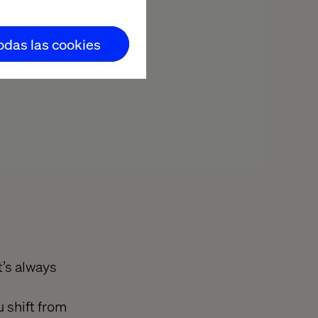
todas las cookies
t’s always
 shift from