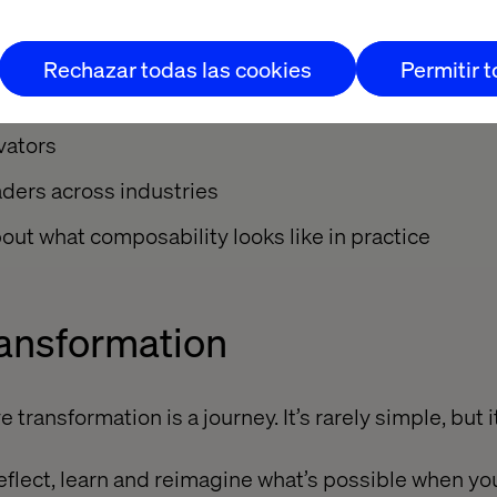
 attend
Rechazar todas las cookies
Permitir 
l strategy leads
vators
aders across industries
ut what composability looks like in practice
transformation
 transformation is a journey. It’s rarely simple, but i
eflect, learn and reimagine what’s possible when you