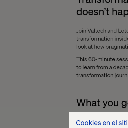
doesn’t hap
Join Valtech and Lo
transformation inside
look at how pragmat
This 60-minute sessi
to learn from a deca
transformation journ
What you g
First-hand lessons
Cookies en el sit