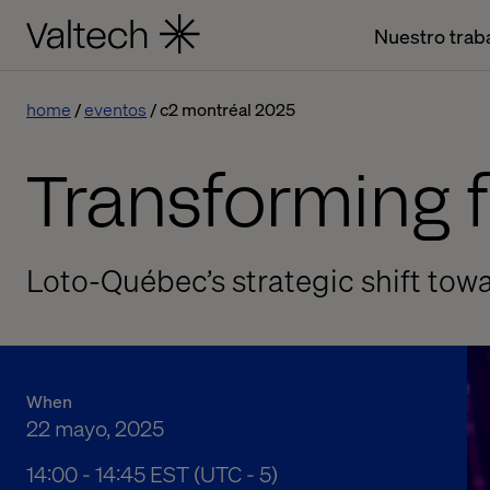
Nuestro trab
home
eventos
c2 montréal 2025
Transforming 
Loto-Québec’s strategic shift to
When
22 mayo, 2025
02:00 p. m. to 02:45 p. m. Eastern Standard Time
14:00 - 14:45 EST (UTC - 5)