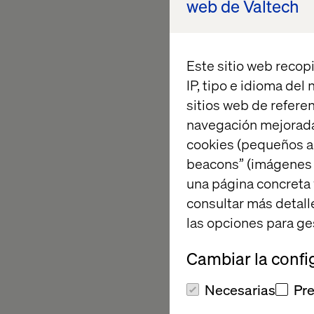
web de Valtech
A clear view of h
Strategies for bre
Este sitio web recopi
A guided, collabor
IP, tipo e idioma del
sitios web de referen
navegación mejorada
Ready to m
cookies (pequeños a
beacons” (imágenes e
una página concreta 
We’ll close the sessio
consultar más detall
Discover your organi
las opciones para ge
Each profile includes
Cambiar la confi
go next.
Necesarias
Pre