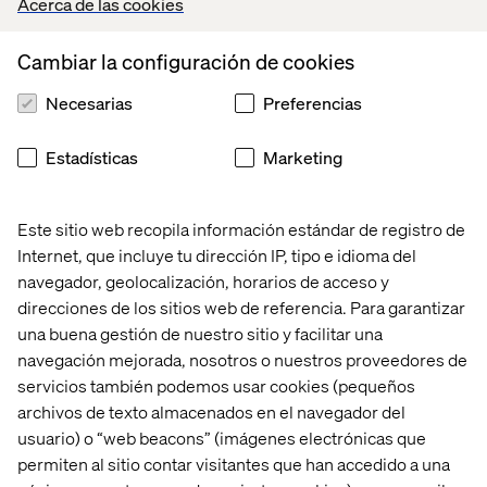
Acerca de las cookies
y Matias Vidal, Managing Director en Argentina y España,
discuten los retos a los que se enfrentan los líderes de
Cambiar la configuración de cookies
estas áreas y cómo al combinar fuerzas se pueden crear
experiencias atractivas, memorables y compartibles
Necesarias
Preferencias
entre los consumidores.
Estadísticas
Marketing
Compartir
Este sitio web recopila información estándar de registro de
Internet, que incluye tu dirección IP, tipo e idioma del
navegador, geolocalización, horarios de acceso y
direcciones de los sitios web de referencia. Para garantizar
una buena gestión de nuestro sitio y facilitar una
Home
Acerca de
navegación mejorada, nosotros o nuestros proveedores de
Oficinas
Quiénes somos
servicios también podemos usar cookies (pequeños
archivos de texto almacenados en el navegador del
usuario) o “web beacons” (imágenes electrónicas que
permiten al sitio contar visitantes que han accedido a una