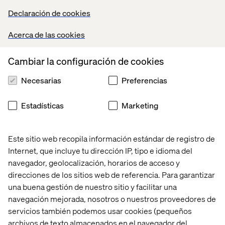
Don't forget to explore the rest of
Declaración de cookies
Valtech Future Studio!
Acerca de las cookies
Main Session:
The Future of Engagement Post-
Pandemic
Cambiar la configuración de cookies
Breakout Session:
Virtual Reality
Necesarias
Preferencias
Breakout Session:
Virtual Concierge
Estadísticas
Marketing
Breakout Session:
Contactless Retail Future
Este sitio web recopila información estándar de registro de
Internet, que incluye tu dirección IP, tipo e idioma del
navegador, geolocalización, horarios de acceso y
direcciones de los sitios web de referencia. Para garantizar
una buena gestión de nuestro sitio y facilitar una
Home
Acerca de
navegación mejorada, nosotros o nuestros proveedores de
servicios también podemos usar cookies (pequeños
Oficinas
Quiénes somos
archivos de texto almacenados en el navegador del