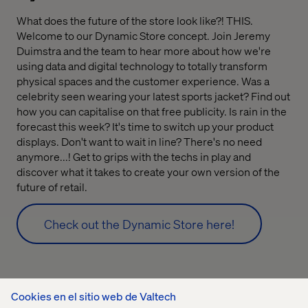
What does the future of the store look like?! THIS.
Welcome to our Dynamic Store concept. Join Jeremy
Duimstra and the team to hear more about how we're
using data and digital technology to totally transform
physical spaces and the customer experience. Was a
celebrity seen wearing your latest sports jacket? Find out
how you can capitalise on that free publicity. Is rain in the
forecast this week? It's time to switch up your product
displays. Don't want to wait in line? There's no need
anymore...! Get to grips with the techs in play and
discover what it takes to create your own version of the
future of retail.
Check out the Dynamic Store here!
Cookies en el sitio web de Valtech