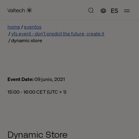
ES
home
eventos
vfs event - don’t predict the future, create it
dynamic store
Event Date:
09 junio, 2021
03:00 p. m. to 04:00 p. m. Central European Time
15:00 - 16:00 CET (UTC + 1)
Dynamic Store