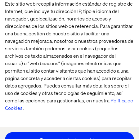
Este sitio web recopila información estándar de registro de
Internet, que incluye tu dirección IP, tipo e idioma del
navegador, geolocalización, horarios de acceso y
direcciones de los sitios web de referencia. Para garantizar
una buena gestión de nuestro sitio y facilitar una
Home
Acerca de
navegación mejorada, nosotros o nuestros proveedores de
Oficinas
Quiénes somos
servicios también podemos usar cookies (pequeños
archivos de texto almacenados en el navegador del
usuario) o “web beacons” (imágenes electrónicas que
permiten al sitio contar visitantes que han accedido a una
página concreta y acceder a ciertas cookies) para recopilar
datos agregados. Puedes consultar más detalles sobre el
uso de cookies y otras tecnologías de seguimiento, así
como las opciones para gestionarlas, en nuestra
Política de
Configuración de cookies
Cookies
.
Aviso de Privacidad
Mantente en contacto
Configuración de cookies