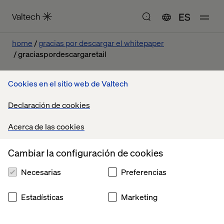
ES
home
gracias por descargar el whitepaper
graciaspordescargaretail
Cookies en el sitio web de Valtech
¡Muchas Gracias!
Declaración de cookies
Acerca de las cookies
Esperamos que disfrutes de la lectura. En unos minutos
Cambiar la configuración de cookies
encontrarás el enlace de descarga en tu e-mail.
Necesarias
Preferencias
Estadísticas
Marketing
Conectemos