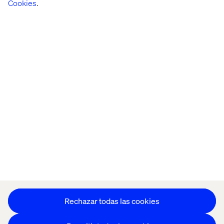
Cookies
.
Home
Acerca de
Oficinas
Quiénes somos
Configuración de cookies
Aviso de Privacidad
Mantente en contacto
Configuración de cookies
Rechazar todas las cookies