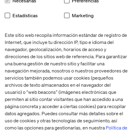
Necesarias
Preferencias
nosotros y por permitirnos ser parte de su éxito.
Estadísticas
Marketing
Sobre los eCommerce AWARDs:
Este sitio web recopila información estándar de registro de
El Instituto Latinoamericano de Comercio Electrónico,
Internet, que incluye tu dirección IP, tipo e idioma del
eCommerce Institute, en conjunto con sus capítulos
navegador, geolocalización, horarios de acceso y
locales en América Latina instauró estos premios con el
direcciones de los sitios web de referencia. Para garantizar
objetivo de reconocer a las empresas que cumplen con
una buena gestión de nuestro sitio y facilitar una
las buenas prácticas y con su constante trabajo hacen
navegación mejorada, nosotros o nuestros proveedores de
posible el desarrollo de la Economía Digital en Chile y la
servicios también podemos usar cookies (pequeños
Región.
archivos de texto almacenados en el navegador del
usuario) o “web beacons” (imágenes electrónicas que
permiten al sitio contar visitantes que han accedido a una
Conectemos
página concreta y acceder a ciertas cookies) para recopilar
datos agregados. Puedes consultar más detalles sobre el
uso de cookies y otras tecnologías de seguimiento, así
como las opciones para gestionarlas, en nuestra
Política de